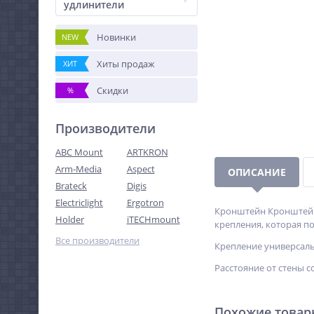
удлинители
Новинки
NEW
Хиты продаж
ХИТ
Скидки
%
Производители
ABC Mount
ARTKRON
Arm-Media
Aspect
ОПИСАНИЕ
Brateck
Digis
Electriclight
Ergotron
Кронштейн Кронштейн 
Holder
iTECHmount
крепления, которая п
Все производители
Крепление универсаль
Расстояние от стены с
Похожие това