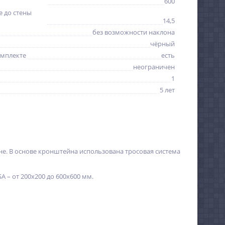
600
 до стены
14,5
без возможности наклона
чёрный
омплекте
есть
неограничен
1
5 лет
е. В основе кронштейна использована тросовая система
 – от 200x200 до 600x600 мм.