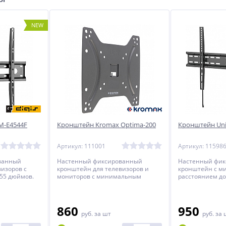
NEW
M-E4544F
Кронштейн Kromax Optima-200
Кронштейн Uni
Артикул: 111001
Артикул: 11598
ванный
Настенный фиксированный
Настенный фи
изоров с
кронштейн для телевизоров и
кронштейн с 
 55 дюймов.
мониторов с минимальным
расстоянием до
расстоянием до стены.
телевизоров с 
до 70 дюймов.
860
950
руб.
за шт
руб.
за 