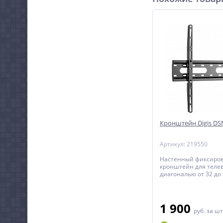
Кронштейн Digis DS
Артикул: 219550
Настенный фиксиро
кронштейн для телев
диагональю от 32 до
1 900
руб.
за шт