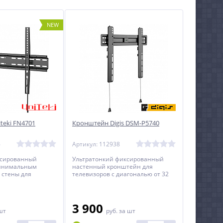
NEW
teki FN4701
Кронштейн Digis DSM-P5740
6
Артикул: 112938
ксированный
Ультратонкий фиксированный
минимальным
настенный кронштейн для
 стены для
телевизоров с диагональю от 32
диагональю от 37
до 55 дюймов.
3 900
шт
руб.
за шт