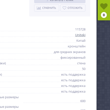
СРАВНИТЬ
ОТЛОЖИТЬ
0
115728
Uniteki
Китай
кронштейн
для средних экранов
фиксированный
вки)
стена
50
м)
есть поддержка
есть поддержка
есть поддержка
есть поддержка
ые размеры
600
ые размеры