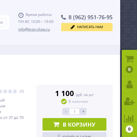
Время работы:
8 (962) 951-76-95
ПН-ВС 10:00 – 19:00
НАПИСАТЬ НАМ
info@kron-shop.ru
0
1 100
(0)
руб. за шт
ый
В наличии
ным
-
+
я
 от 37 до 70
В КОРЗИНУ
0
КУПИТЬ В 1 КЛИК