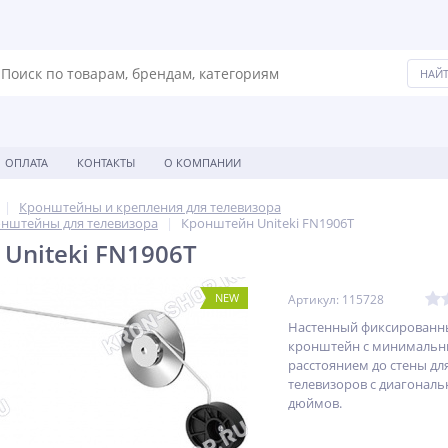
ОПЛАТА
КОНТАКТЫ
О КОМПАНИИ
Кронштейны и крепления для телевизора
нштейны для телевизора
Кронштейн Uniteki FN1906T
Uniteki FN1906T
NEW
Артикул: 115728
Настенный фиксированн
кронштейн с минималь
расстоянием до стены дл
телевизоров с диагональю
дюймов.