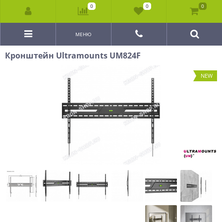
0
0
0
МЕНЮ
Кронштейн Ultramounts UM824F
NEW