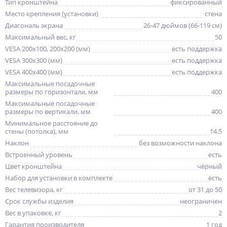
Тип кронштейна
фиксированный
Место крепления (установки)
стена
Диагональ экрана
26-47 дюймов (66-119 см)
Максимальный вес, кг
50
VESA 200x100, 200x200 (мм)
есть поддержка
VESA 300x300 (мм)
есть поддержка
VESA 400x400 (мм)
есть поддержка
Максимальные посадочные
размеры по горизонтали, мм
400
Максимальные посадочные
размеры по вертикали, мм
400
Минимальное расстояние до
стены (потолка), мм
14.5
Наклон
без возможности наклона
Встроенный уровень
есть
Цвет кронштейна
чёрный
Набор для установки в комплекте
есть
Вес телевизора, кг
от 31 до 50
Срок службы изделия
неограничен
Вес в упаковке, кг
2
Гарантия производителя
1 год