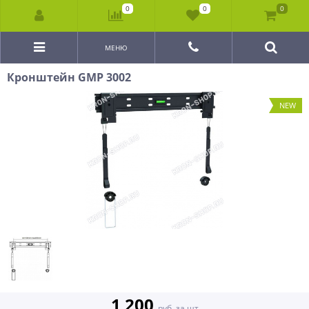
0
0
0
МЕНЮ
Кронштейн GMP 3002
NEW
1 200
руб. за шт