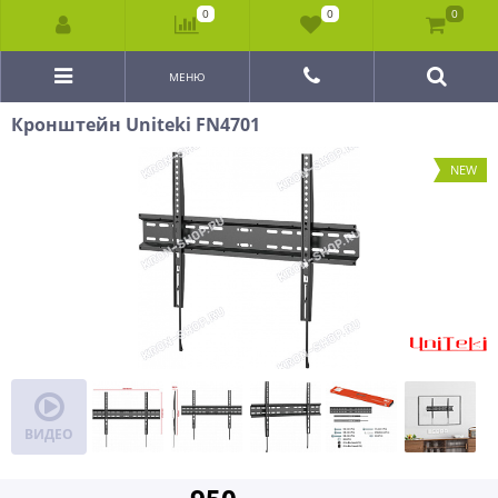
0
0
0
МЕНЮ
Кронштейн Uniteki FN4701
NEW
ВИДЕО