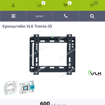
0
0
0
МЕНЮ
Кронштейн VLK Trento-35
600
руб. за шт