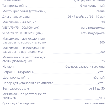
Назначение
для средних экранов
Тип кронштейна
фиксированный
Место крепления (установки)
стена
Диагональ экрана
26-47 дюймов (66-119 см)
Максимальный вес, кг
30
VESA 75x75, 100x100 (мм)
есть поддержка
VESA 200x100, 200x200 (мм)
есть поддержка
Максимальные посадочные
размеры по горизонтали, мм
200
Максимальные посадочные
размеры по вертикали, мм
200
Минимальное расстояние до
стены (потолка), мм
25
Наклон
без возможности наклона
Встроенный уровень
есть
Цвет кронштейна
чёрный
Набор для установки в комплекте
есть
Вес телевизора, кг
от 31 до 50
Минимальное расстояние от
стены, см
до 3
Срок службы изделия
неограничен