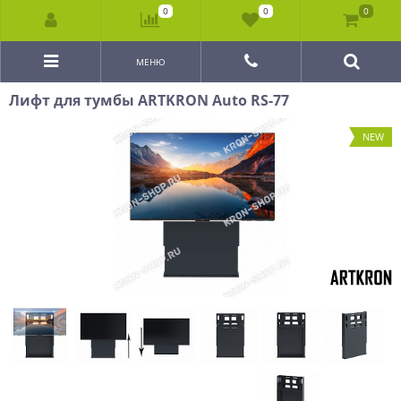
0
0
0
МЕНЮ
Лифт для тумбы ARTKRON Auto RS-77
NEW