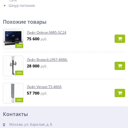
1,8 А
Шнур питания.
Похожие товары
Лифт Onkron NWS-SC24
75 600
руб.
NEW
Лифт Brateck LP67-46ML
28 000
руб.
NEW
Лифт Venset TS-460A
57 700
руб.
NEW
Контакты
Москва, ул. Барклая, д. 8