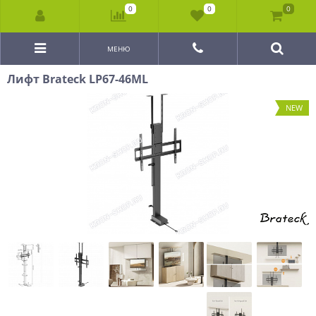
0
0
0
МЕНЮ
Лифт Brateck LP67-46ML
NEW