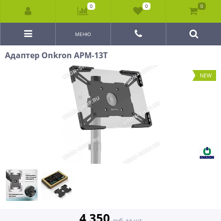
0
0
0
МЕНЮ
Адаптер Onkron APM-13T
NEW
4 350
руб. за шт