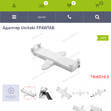
0
0
0
МЕНЮ
Адаптер Uniteki FP4WTAB
NEW
ВИДЕО