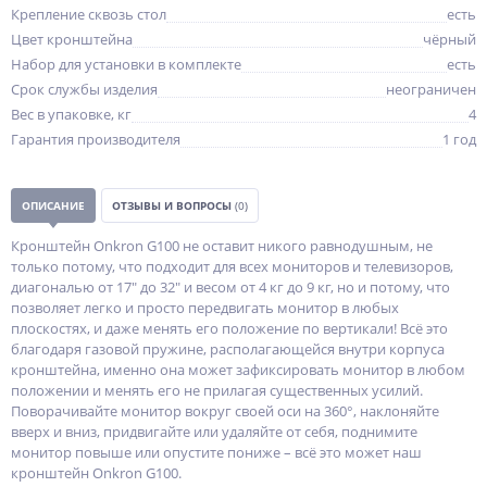
Крепление сквозь стол
есть
Цвет кронштейна
чёрный
Набор для установки в комплекте
есть
Срок службы изделия
неограничен
Вес в упаковке, кг
4
Гарантия производителя
1 год
ОПИСАНИЕ
ОТЗЫВЫ И ВОПРОСЫ
(0)
Кронштейн Onkron G100 не оставит никого равнодушным, не
только потому, что подходит для всех мониторов и телевизоров,
диагональю от 17" до 32" и весом от 4 кг до 9 кг, но и потому, что
позволяет легко и просто передвигать монитор в любых
плоскостях, и даже менять его положение по вертикали! Всё это
благодаря газовой пружине, располагающейся внутри корпуса
кронштейна, именно она может зафиксировать монитор в любом
положении и менять его не прилагая существенных усилий.
Поворачивайте монитор вокруг своей оси на 360°, наклоняйте
вверх и вниз, придвигайте или удаляйте от себя, поднимите
монитор повыше или опустите пониже – всё это может наш
кронштейн Onkron G100.