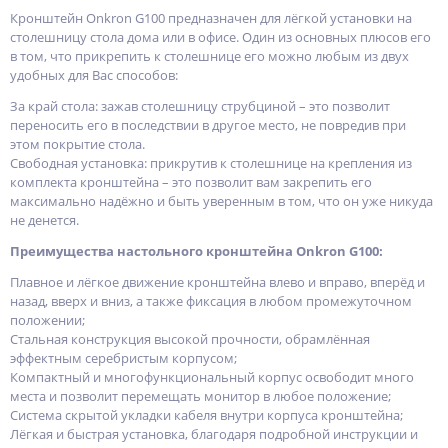
Кронштейн Onkron G100 предназначен для лёгкой установки на
столешницу стола дома или в офисе. Один из основных плюсов его
в том, что прикрепить к столешнице его можно любым из двух
удобных для Вас способов:
За край стола: зажав столешницу струбциной – это позволит
переносить его в последствии в другое место, не повредив при
этом покрытие стола.
Свободная установка: прикрутив к столешнице на крепления из
комплекта кронштейна – это позволит вам закрепить его
максимально надёжно и быть уверенным в том, что он уже никуда
не денется.
Преимущества настольного кронштейна Onkron G100:
Плавное и лёгкое движение кронштейна влево и вправо, вперёд и
назад, вверх и вниз, а также фиксация в любом промежуточном
положении;
Стальная конструкция высокой прочности, обрамлённая
эффектным серебристым корпусом;
Компактный и многофункциональный корпус освободит много
места и позволит перемещать монитор в любое положение;
Система скрытой укладки кабеля внутри корпуса кронштейна;
Лёгкая и быстрая установка, благодаря подробной инструкции и