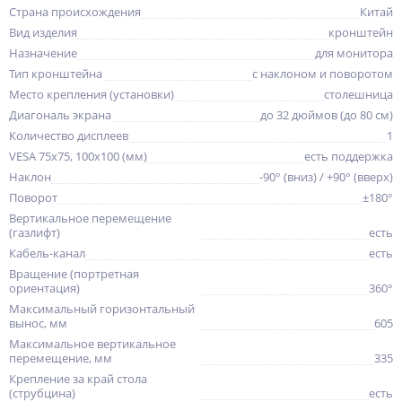
Страна происхождения
Китай
Вид изделия
кронштейн
Назначение
для монитора
Тип кронштейна
с наклоном и поворотом
Место крепления (установки)
столешница
Диагональ экрана
до 32 дюймов (до 80 см)
Количество дисплеев
1
VESA 75x75, 100x100 (мм)
есть поддержка
Наклон
-90° (вниз) / +90° (вверх)
Поворот
±180°
Вертикальное перемещение
(газлифт)
есть
Кабель-канал
есть
Вращение (портретная
ориентация)
360°
Максимальный горизонтальный
вынос, мм
605
Максимальное вертикальное
перемещение, мм
335
Крепление за край стола
(струбцина)
есть