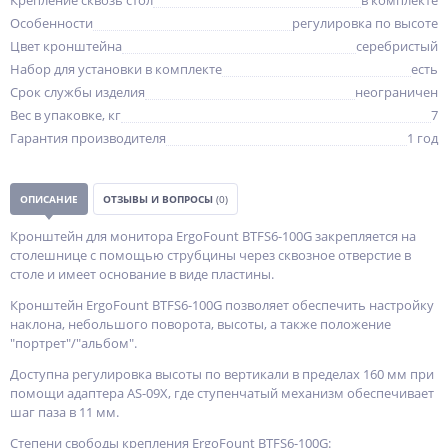
Крепление сквозь стол
в комплекте
Особенности
регулировка по высоте
Цвет кронштейна
серебристый
Набор для установки в комплекте
есть
Срок службы изделия
неограничен
Вес в упаковке, кг
7
Гарантия производителя
1 год
ОПИСАНИЕ
ОТЗЫВЫ И ВОПРОСЫ
(0)
Кронштейн для монитора ErgoFount BTFS6-100G закрепляется на
столешнице с помощью струбцины через сквозное отверстие в
столе и имеет основание в виде пластины.
Кронштейн ErgoFount BTFS6-100G позволяет обеспечить настройку
наклона, небольшого поворота, высоты, а также положение
"портрет"/"альбом".
Доступна регулировка высоты по вертикали в пределах 160 мм при
помощи адаптера AS-09X, где ступенчатый механизм обеспечивает
шаг паза в 11 мм.
Степени свободы крепления ErgoFount BTFS6-100G: