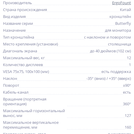
Производитель
ErgoFount
Страна происхождения
Китай
Вид изделия
кронштейн
Название серии
Butterfly
Назначение
для монитора
Тип кронштейна
с наклоном и поворотом
Место крепления (установки)
столешница
Диагональ экрана
до 40 дюймов (102 см)
Максимальный вес, кг
12
Количество дисплеев
1
VESA 75x75, 100x100 (мм)
есть поддержка
Наклон
-35° (вниз) / +35° (вверх)
Поворот
±90°
Кабель-канал
есть
Вращение (портретная
ориентация)
360°
Максимальный горизонтальный
вынос, мм
127
Максимальное вертикальное
перемещение, мм
160