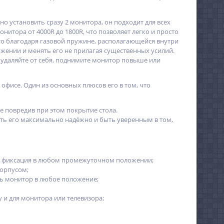
о установить сразу 2 монитора, он подходит для всех
монитора от 4000R до 1800R, что позволяет легко и просто
это благодаря газовой пружине, располагающейся внутри
жении и менять его не прилагая существенных усилий.
и удаляйте от себя, поднимите монитор повыше или
офисе. Один из основных плюсов его в том, что
не повредив при этом покрытие стола.
ить его максимально надёжно и быть уверенным в том,
акже фиксация в любом промежуточном положении;
орпусом;
ь монитор в любое положение;
у и для монитора или телевизора;