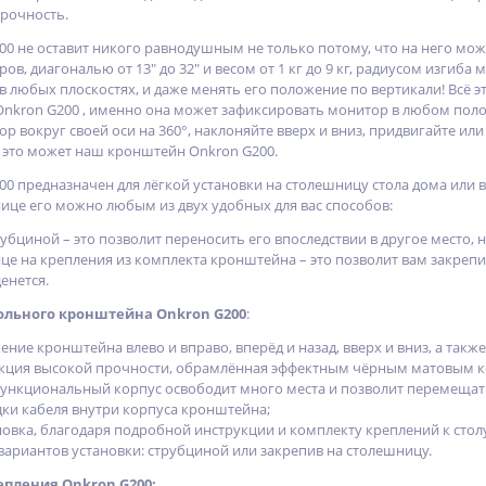
рочность.
0 не оставит никого равнодушным не только потому, что на него можн
в, диагональю от 13" до 32" и весом от 1 кг до 9 кг, радиусом изгиба 
в любых плоскостях, и даже менять его положение по вертикали! Всё 
nkron G200 , именно она может зафиксировать монитор в любом поло
 вокруг своей оси на 360°, наклоняйте вверх и вниз, придвигайте ил
ё это может наш кронштейн Onkron G200.
 предназначен для лёгкой установки на столешницу стола дома или в 
ице его можно любым из двух удобных для вас способов:
бциной – это позволит переносить его впоследствии в другое место, 
це на крепления из комплекта кронштейна – это позволит вам закреп
енется.
льного кронштейна Onkron G200
:
жение кронштейна влево и вправо, вперёд и назад, вверх и вниз, а т
кция высокой прочности, обрамлённая эффектным чёрным матовым к
ункциональный корпус освободит много места и позволит перемещат
дки кабеля внутри корпуса кронштейна;
новка, благодаря подробной инструкции и комплекту креплений к стол
ариантов установки: струбциной или закрепив на столешницу.
епления Onkron G200: