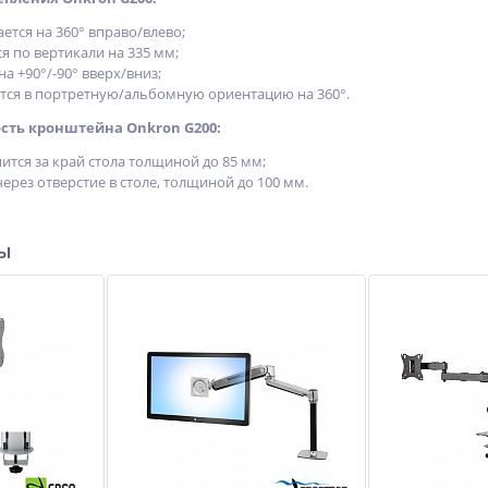
ется на 360° вправо/влево;
 по вертикали на 335 мм;
а +90°/-90° вверх/вниз;
тся в портретную/альбомную ориентацию на 360°.
сть кронштейна Onkron G200:
ится за край стола толщиной до 85 мм;
ерез отверстие в столе, толщиной до 100 мм.
ры