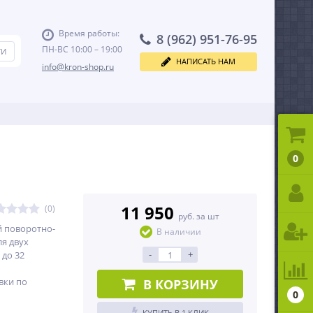
Время работы:
8 (962) 951-76-95
ПН-ВС 10:00 – 19:00
НАПИСАТЬ НАМ
info@kron-shop.ru
0
11 950
(0)
руб. за шт
 поворотно-
В наличии
я двух
-
+
 до 32
вки по
В КОРЗИНУ
0
КУПИТЬ В 1 КЛИК