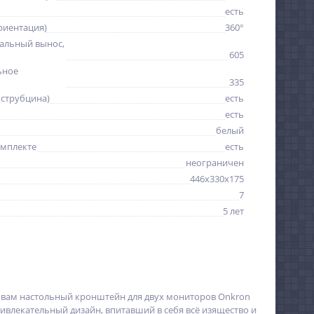
есть
риентация)
360°
альный вынос,
605
ьное
335
(струбцина)
есть
есть
белый
омплекте
есть
неограничен
446x330x175
7
5 лет
м вам настольный кронштейн для двух мониторов Onkron
ивлекательный дизайн, впитавший в себя всё изящество и