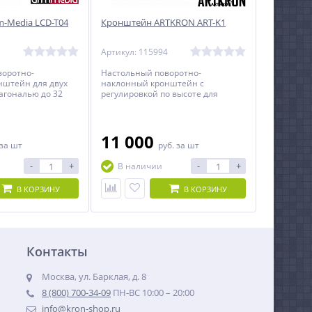
-Media LCD-T04
Кронштейн ARTKRON ART-K1
1
Артикул: 115994
воротно-
Настольный поворотно-
нштейн для двух
наклонный кронштейн c
агональю до 32
регулировкой по высоте для
монитора с диагональю до 32
дюймов включительно.
11 000
за шт
руб.
за шт
-
+
-
+
В наличии
В КОРЗИНУ
В КОРЗИНУ
Контакты
Москва, ул. Барклая, д. 8
8 (800) 700-34-09
ПН-ВС 10:00 – 20:00
info@kron-shop.ru