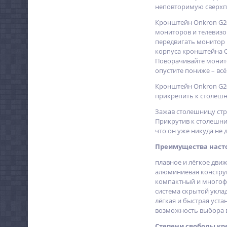
неповторимую сверхп
Кронштейн Onkron G20
мониторов и телевизоро
передвигать монитор 
корпуса кронштейна O
Поворачивайте монитор
опустите пониже – вс
Кронштейн Onkron G200
прикрепить к столешн
Зажав столешницу стру
Прикрутив к столешни
что он уже никуда не д
Преимущества насто
плавное и лёгкое дви
алюминиевая констру
компактный и многоф
система скрытой укла
лёгкая и быстрая уста
возможность выбора в
Степени свободы кр