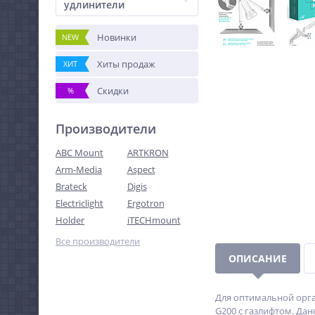
удлинители
Новинки
NEW
Хиты продаж
ХИТ
Скидки
%
Производители
ABC Mount
ARTKRON
Arm-Media
Aspect
Brateck
Digis
Electriclight
Ergotron
Holder
iTECHmount
Все производители
ОПИСАНИЕ
Для оптимальной орга
G200 с газлифтом. Да