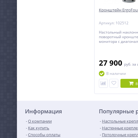
Кронштейн ErgoFoun
Артикул: 102512
Настольный наклонн
поворотный кронште
монитора с диагонал
дюймов включительн
регулировкой по выс
27 900
руб.
за
В наличии
В
Информация
Популярные 
О компании
Настольные крепл
Как купить
Настенные крепле
Способы оплаты
Потолочные крепл