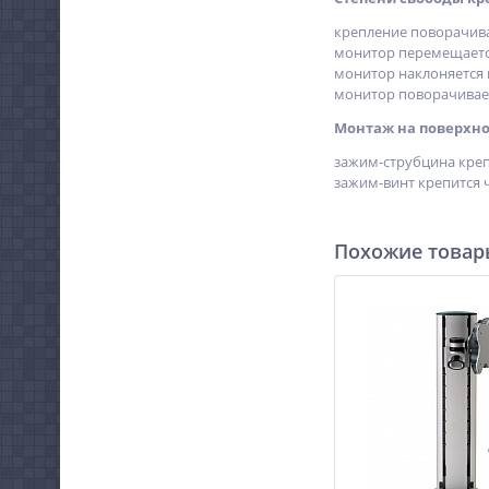
крепление поворачива
монитор перемещается
монитор наклоняется н
монитор поворачивае
Монтаж на поверхно
зажим-струбцина креп
зажим-винт крепится ч
Похожие това