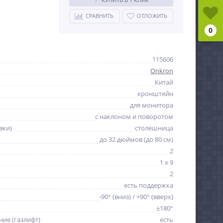
СРАВНИТЬ
ОТЛОЖИТЬ
0
115606
Onkron
Китай
кронштейн
для монитора
с наклоном и поворотом
вки)
столешница
до 32 дюймов (до 80 см)
2
1 x 9
2
есть поддержка
-90° (вниз) / +90° (вверх)
±180°
ие (газлифт)
есть