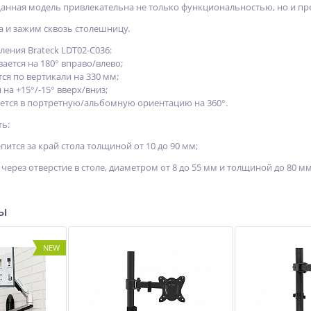
 Данная модель привлекательна не только функциональностью, но и 
а и зажим сквозь столешницу.
ения Brateck LDT02-C036:
ается на 180° вправо/влево;
ся по вертикали на 330 мм;
 на +15°/-15° вверх/вниз;
ется в портретную/альбомную ориентацию на 360°.
ь:
пится за край стола толщиной от 10 до 90 мм;
 через отверстие в столе, диаметром от 8 до 55 мм и толщиной до 80 мм
ры
NEW