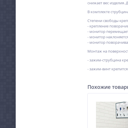
снижает вес изделия.
В комплекте струбцин
Степени свободы крепл
- крепление поворачив
- монитор перемещает
- монитор наклоняется
- монитор поворачива
Монтаж на поверхност
- зажим-струбцина кре
- зажим-винт крепится
Похожие това