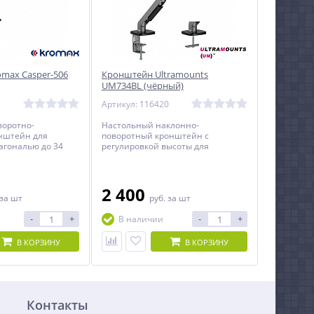
max Casper-506
Кронштейн Ultramounts
UM734BL (чёрный)
1
Артикул: 116420
воротно-
Настольный наклонно-
нштейн для
поворотный кронштейн с
агональю до 34
регулировкой высоты для
мониторов с диагональю экрана
от 17 до 27 дюймов и весом до 7 кг.
2 400
за шт
руб.
за шт
-
+
-
+
В наличии
В КОРЗИНУ
В КОРЗИНУ
Контакты