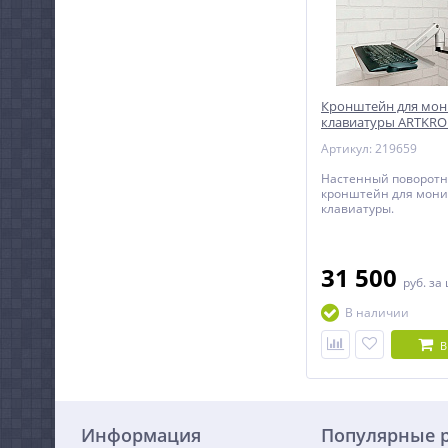
Кронштейн для мон
клавиатуры ARTKRON
W13S
Артикул: 219659
Настенный поворот
кронштейн для мони
клавиатуры.
31 500
руб.
за
В наличии
В
Информация
Популярные 