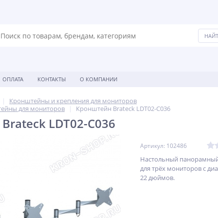
ОПЛАТА
КОНТАКТЫ
О КОМПАНИИ
Кронштейны и крепления для мониторов
ейны для мониторов
Кронштейн Brateck LDT02-C036
Brateck LDT02-C036
Артикул: 102486
Настольный панорамны
для трёх мониторов с ди
22 дюймов.