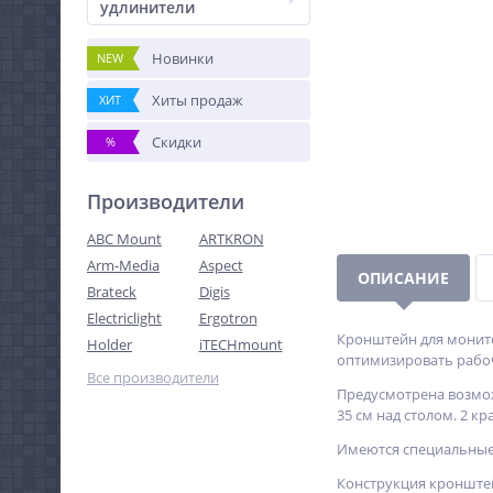
удлинители
Новинки
NEW
Хиты продаж
ХИТ
Скидки
%
Производители
ABC Mount
ARTKRON
Arm-Media
Aspect
ОПИСАНИЕ
Brateck
Digis
Electriclight
Ergotron
Кронштейн для монито
Holder
iTECHmount
оптимизировать рабоч
Все производители
Предусмотрена возмож
35 см над столом. 2 к
Имеются специальные
Конструкция кронштей