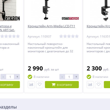
итора и
Кронштейн Arm-Media LCD-T11
Кронштейн Kro
 ART-Set-
Артикул: 110937
Артикул: 11635
но-наклонный
Настольный поворотно-
Настольный по
тора и
наклонный кронштейн для
наклонный кро
мониторов с диагональю до 32
мониторов с ди
дюймов.
дюймов.
2 990
2 300
 шт
руб.
за шт
руб.
-
+
-
+
В наличии
В наличии
 КОРЗИНУ
В КОРЗИНУ
разделы