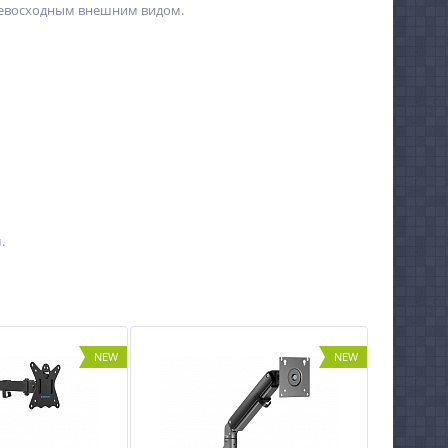
превосходным внешним видом.
.
NEW
NEW