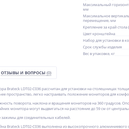
Максимальный горизонт
мм
Максимальное вертикал
перемещение, мм
Крепление за край стола 
Цвет кронштейна
Набор для установки в к
Срок службы изделия
Вес в упаковке, кг
ОТЗЫВЫ И ВОПРОСЫ
(0)
ра Brateck LDT02-C036 рассчитан для установки на столешницах толщин
ее пространство, легко настраивать положение мониторов для комфо
ность поворота, наклона и вращения мониторов на 360 градусов. Опо
райних монитора могут выдвигаться на расстояние до 59 см от централ
 зажимы для соединительных кабелей.
на Brateck LDT02-C036 выполнена из высокопрочного алюминиевого с