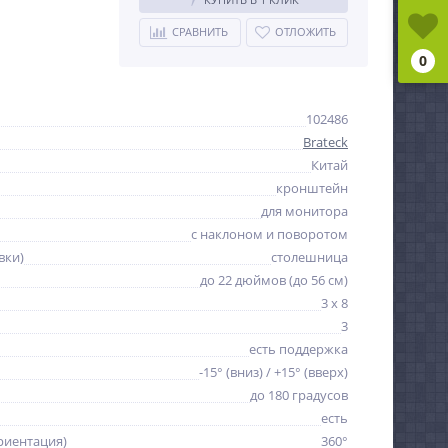
СРАВНИТЬ
ОТЛОЖИТЬ
0
102486
Brateck
Китай
кронштейн
для монитора
с наклоном и поворотом
вки)
столешница
до 22 дюймов (до 56 см)
3 x 8
3
есть поддержка
-15° (вниз) / +15° (вверх)
до 180 градусов
есть
риентация)
360°