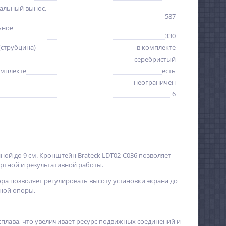
альный вынос,
587
ьное
330
(струбцина)
в комплекте
серебристый
омплекте
есть
неограничен
6
ой до 9 см. Кронштейн Brateck LDT02-C036 позволяет
ртной и результативной работы.
ра позволяет регулировать высоту установки экрана до
ьной опоры.
плава, что увеличивает ресурс подвижных соединений и