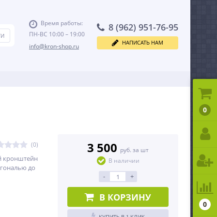
Время работы:
8 (962) 951-76-95
ПН-ВС 10:00 – 19:00
НАПИСАТЬ НАМ
info@kron-shop.ru
0
3 500
(0)
руб. за шт
й кронштейн
В наличии
агональю до
-
+
В КОРЗИНУ
0
КУПИТЬ В 1 КЛИК