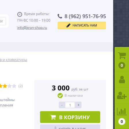
Время работы:
8 (962) 951-76-95
ПН-ВС 10:00 – 19:00
НАПИСАТЬ НАМ
info@kron-shop.ru
в и клавиатуры
0
3 000
(2)
руб. за шт
В наличии
онштейны
-
+
епления
В КОРЗИНУ
0
КУПИТЬ В 1 КЛИК