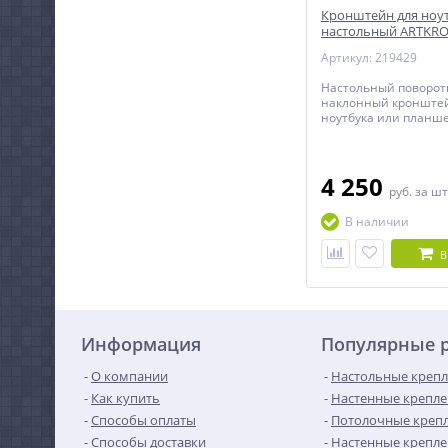
Кронштейн для ноу
настольный ARTKRON
Артикул: 219429
Настольный поворот
наклонный кронште
ноутбука или планше
4 250
руб.
за шт
В наличии
В
Информация
Популярные 
О компании
Настольные крепл
Как купить
Настенные крепле
Способы оплаты
Потолочные крепл
Способы доставки
Настенные крепле