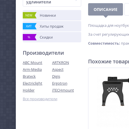
удлинители
ОПИСАНИЕ
Новинки
NEW
Площадка для ноутбук
Хиты продаж
ХИТ
За счет регулирующих
Скидки
%
Совместимость:
прак
Производители
Похожие това
ABC Mount
ARTKRON
Arm-Media
Aspect
Brateck
Digis
Electriclight
Ergotron
Holder
iTECHmount
Все производители