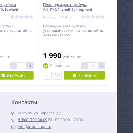
ноутбука
Площадка для ноутбука
16 (белая)
ARTKRON Shelf-15 (чёрная)
9
Артикул: 219452
оутбука,
Площадка для ноутбука,
ая на кронштейны
устанавливаемая на кронштейны
для мониторов.
1 990
за шт
руб.
за шт
-
+
-
+
В наличии
В КОРЗИНУ
В КОРЗИНУ
Контакты
Москва, ул. Барклая, д. 8
8 (800) 700-34-09
ПН-ВС 10:00 – 20:00
info@kron-shop.ru