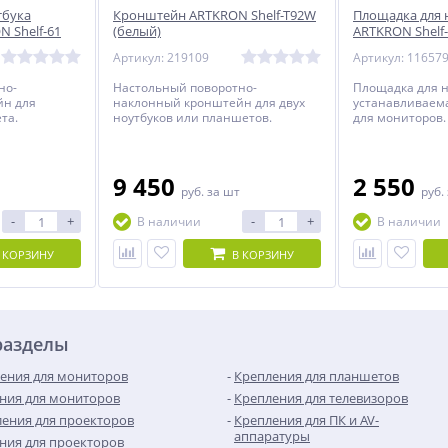
тбука
Кронштейн ARTKRON Shelf-T92W
Площадка для 
 Shelf-61
(белый)
ARTKRON Shelf-
Артикул: 219109
Артикул: 11657
но-
Настольный поворотно-
Площадка для н
йн для
наклонный кронштейн для двух
устанавливаем
та.
ноутбуков или планшетов.
для мониторов.
9 450
2 550
руб.
за шт
руб.
-
+
-
+
В наличии
В наличии
 КОРЗИНУ
В КОРЗИНУ
разделы
ения для мониторов
Крепления для планшетов
ния для мониторов
Крепления для телевизоров
ения для проекторов
Крепления для ПК и AV-
аппаратуры
ния для проекторов