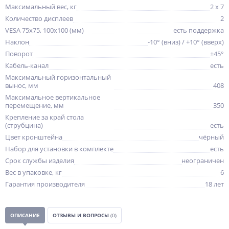
Максимальный вес, кг
2 x 7
Количество дисплеев
2
VESA 75x75, 100x100 (мм)
есть поддержка
Наклон
-10° (вниз) / +10° (вверх)
Поворот
±45°
Кабель-канал
есть
Максимальный горизонтальный
вынос, мм
408
Максимальное вертикальное
перемещение, мм
350
Крепление за край стола
(струбцина)
есть
Цвет кронштейна
чёрный
Набор для установки в комплекте
есть
Срок службы изделия
неограничен
Вес в упаковке, кг
6
Гарантия производителя
18 лет
ОПИСАНИЕ
ОТЗЫВЫ И ВОПРОСЫ
(0)