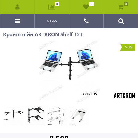
0
0
0
МЕНЮ
Кронштейн ARTKRON Shelf-12T
NEW