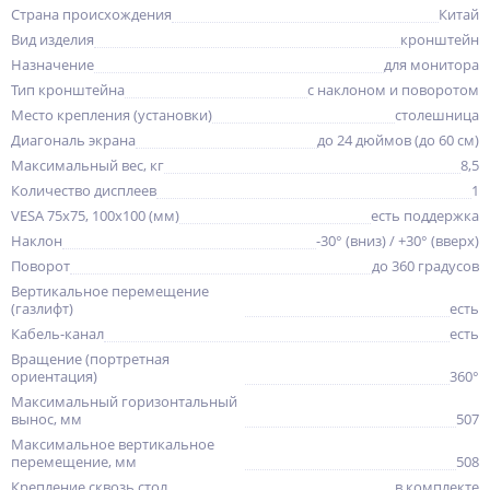
Страна происхождения
Китай
Вид изделия
кронштейн
Назначение
для монитора
Тип кронштейна
с наклоном и поворотом
Место крепления (установки)
столешница
Диагональ экрана
до 24 дюймов (до 60 см)
Максимальный вес, кг
8,5
Количество дисплеев
1
VESA 75x75, 100x100 (мм)
есть поддержка
Наклон
-30° (вниз) / +30° (вверх)
Поворот
до 360 градусов
Вертикальное перемещение
(газлифт)
есть
Кабель-канал
есть
Вращение (портретная
ориентация)
360°
Максимальный горизонтальный
вынос, мм
507
Максимальное вертикальное
перемещение, мм
508
Крепление сквозь стол
в комплекте