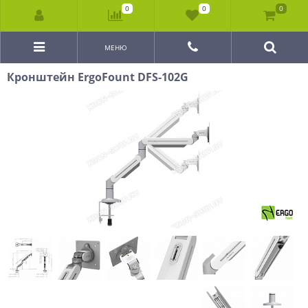
0
0
0
МЕНЮ
Кронштейн ErgoFount DFS-102G