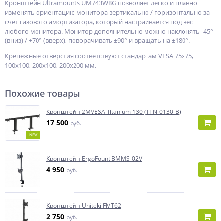
Кронштейн Ultramounts UM743WBG позволяет легко и плавно
изменять ориентацию монитора вертикально / горизонтально за
счёт газового амортизатора, который настраивается под вес
любого монитора. Монитор дополнительно можно наклонять -45°
(вниз) / +70° (вверх), поворачивать ±90° и вращать на ±180°.
Крепежные отверстия соответствуют стандартам VESA 75x75,
100x100, 200x100, 200x200 мм.
Похожие товары
Кронштейн 2MVESA Titanium 130 (TTN-0130-B)
17 500
руб.
NEW
Кронштейн ErgoFount BMMS-02V
4 950
руб.
Кронштейн Uniteki FMT62
2 750
руб.