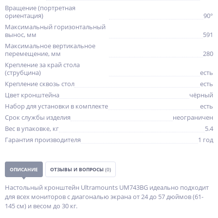
Вращение (портретная
ориентация)
90°
Максимальный горизонтальный
вынос, мм
591
Максимальное вертикальное
перемещение, мм
280
Крепление за край стола
(струбцина)
есть
Крепление сквозь стол
есть
Цвет кронштейна
чёрный
Набор для установки в комплекте
есть
Срок службы изделия
неограничен
Вес в упаковке, кг
5.4
Гарантия производителя
1 год
ОПИСАНИЕ
ОТЗЫВЫ И ВОПРОСЫ
(0)
Настольный кронштейн Ultramounts UM743BG идеально подходит
для всех мониторов с диагональю экрана от 24 до 57 дюймов (61-
145 см) и весом до 30 кг.