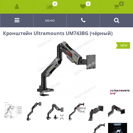
0
0
0
МЕНЮ
Кронштейн Ultramounts UM743BG (чёрный)
NEW