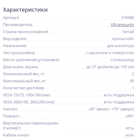
Характеристики
Артикул
219486
Производитель
Ultramounts
Страна происхождения
Китай
Вид изделия
кронштейн
Назначение
для монитора
Тип кронштейна
с наклоном и поворотом
Место крепления (установки)
столешница
Диагональ экрана
до 57 дюймов (до 145 см)
Минимальный вес, кг
2
Максимальный вес, кг
30
Количество дисплеев
1
VESA 75x75, 100x100 (мм)
есть поддержка
VESA 200x100, 200x200 (мм)
есть поддержка
Наклон
-45° (вниз) / +70° (вверх)
Поворот
±90°
Вертикальное перемещение
(газлифт)
есть
Кабель-канал
есть