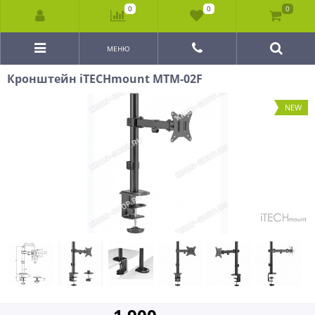
0
0
0
МЕНЮ
Кронштейн iTECHmount MTM-02F
NEW