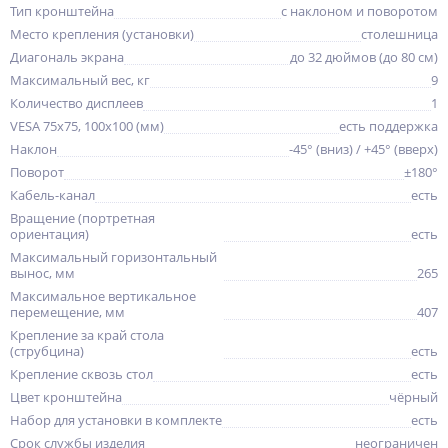
Тип кронштейна
с наклоном и поворотом
Место крепления (установки)
столешница
Диагональ экрана
до 32 дюймов (до 80 см)
Максимальный вес, кг
9
Количество дисплеев
1
VESA 75x75, 100x100 (мм)
есть поддержка
Наклон
-45° (вниз) / +45° (вверх)
Поворот
±180°
Кабель-канал
есть
Вращение (портретная
ориентация)
есть
Максимальный горизонтальный
вынос, мм
265
Максимальное вертикальное
перемещение, мм
407
Крепление за край стола
(струбцина)
есть
Крепление сквозь стол
есть
Цвет кронштейна
чёрный
Набор для установки в комплекте
есть
Срок службы изделия
неограничен