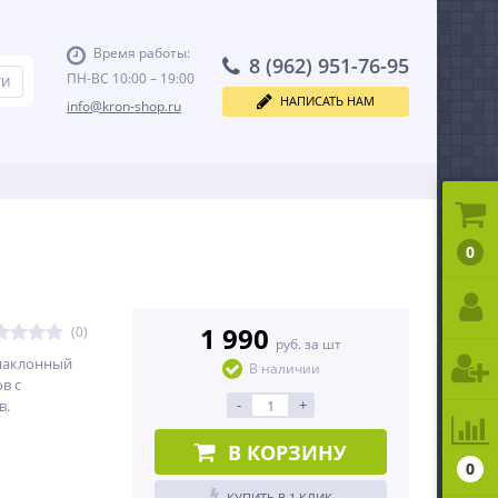
Время работы:
8 (962) 951-76-95
ПН-ВС 10:00 – 19:00
НАПИСАТЬ НАМ
info@kron-shop.ru
0
1 990
(0)
руб. за шт
наклонный
В наличии
в с
-
+
в.
В КОРЗИНУ
0
КУПИТЬ В 1 КЛИК