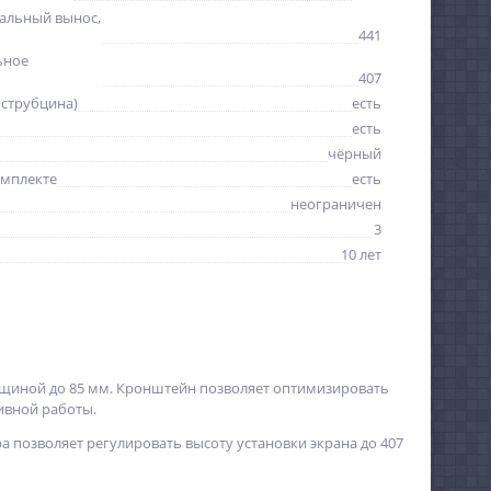
альный вынос,
441
ьное
407
(струбцина)
есть
есть
чёрный
омплекте
есть
неограничен
3
10 лет
лщиной до 85 мм. Кронштейн позволяет оптимизировать
ивной работы.
 позволяет регулировать высоту установки экрана до 407