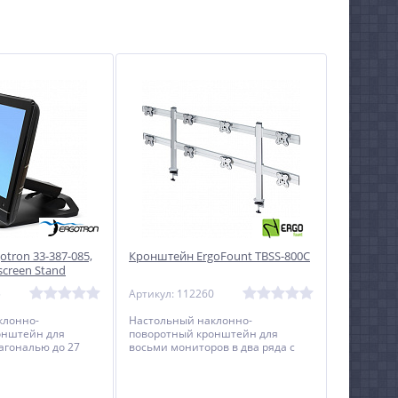
tron 33-387-085,
Кронштейн ErgoFount TBSS-800C
screen Stand
5
Артикул: 112260
клонно-
Настольный наклонно-
онштейн для
поворотный кронштейн для
агональю до 27
восьми мониторов в два ряда с
тельно c
диагональю до 24 дюймов
регулировки по
включительно с регулировкой по
высоте.