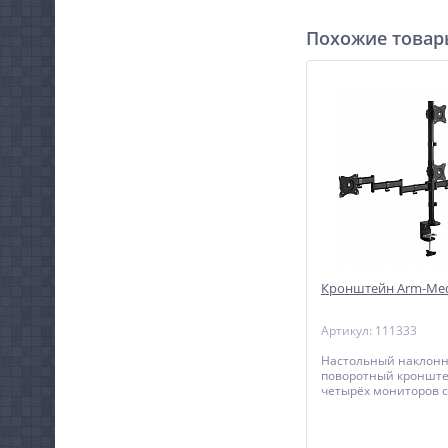
Похожие това
Кронштейн Arm-Med
Артикул: 111333
Настольный наклонн
поворотный кронште
четырёх мониторов 
до 32 дюймов включ
регулировкой по выс