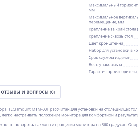
Максимальный горизонт
мм
Максимальное вертикал
перемещение, мм
Крепление за край стола 
Крепление сквозь стол
Цвет кронштейна
Набор для установки в к
Срок службы изделия
Вес в упаковке, кг
Гарантия производителя
ОТЗЫВЫ И ВОПРОСЫ
(0)
ра iTECHmount MTM-03F рассчитан для установки на столешницах то
, легко настраивать положение монитора для комфортной и результат
ность поворота, наклона и вращения монитора на 360 градусов. Опора