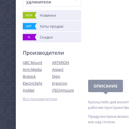
удлинители
Новинки
NEW
Хиты продаж
ХИТ
Скидки
%
Производители
ABC Mount
ARTKRON
Arm-Media
Aspect
Brateck
Digis
Electriclight
Ergotron
ОПИСАНИЕ
Holder
iTECHmount
Все производители
Кронштейн для монито
рабочее пространство
Предусмотрена возмож
мм над столом.