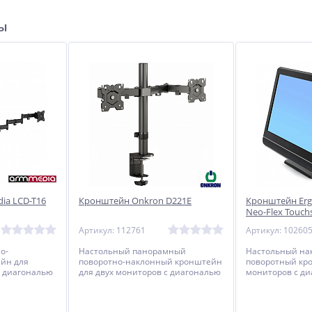
ры
ia LCD-T16
Кронштейн Onkron D221E
Кронштейн Ergo
Neo-Flex Touch
Артикул: 112761
Артикул: 10260
о-
Настольный панорамный
Настольный на
йн для
поворотно-наклонный кронштейн
поворотный кр
с диагональю
для двух мониторов с диагональю
мониторов с ди
ительно с
до 32 дюймов.
дюймов включи
оте.
возможностью 
высоте.