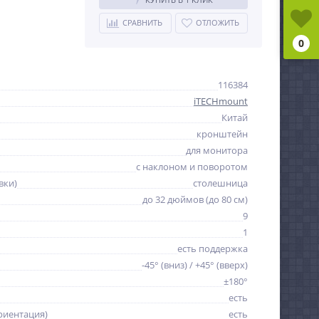
СРАВНИТЬ
ОТЛОЖИТЬ
0
116384
iTECHmount
Китай
кронштейн
для монитора
с наклоном и поворотом
вки)
столешница
до 32 дюймов (до 80 см)
9
1
есть поддержка
-45° (вниз) / +45° (вверх)
±180°
есть
риентация)
есть