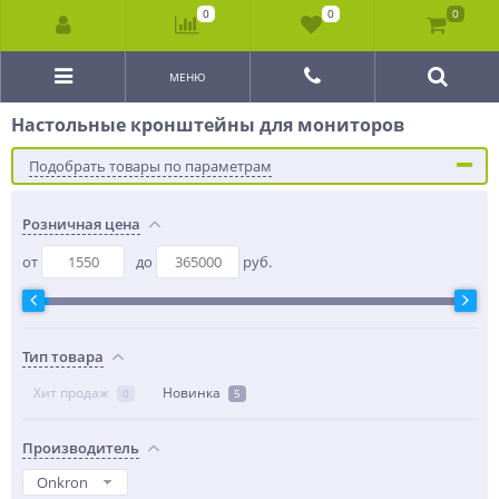
0
0
0
МЕНЮ
Настольные кронштейны для мониторов
Подобрать товары по параметрам
Розничная цена
от
до
руб.
Тип товара
Хит продаж
Новинка
0
5
Производитель
Onkron