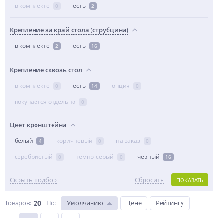
в комплекте
есть
0
2
Крепление за край стола (струбцина)
в комплекте
есть
2
16
Крепление сквозь стол
в комплекте
есть
опция
0
14
0
покупается отдельно
0
Цвет кронштейна
белый
коричневый
на заказ
4
0
0
серебристый
тёмно-серый
чёрный
0
0
16
Скрыть подбор
Сбросить
ПОКАЗАТЬ
Товаров:
20
По
:
Умолчанию
Цене
Рейтингу