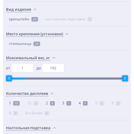
Вид изделия
кронштейн
настольная подставка
20
0
Место крепления (установки)
столешница
20
Максимальный вес, кг
от
до
Количество дисплеев
1
12
2
3
4
5
6
10
0
8
1
1
0
0
8
8 и более
0
0
Настольная подставка