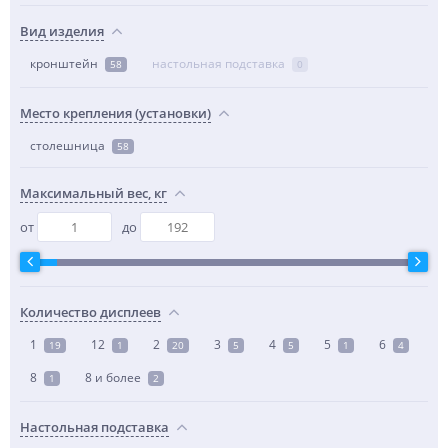
Вид изделия
кронштейн
настольная подставка
58
0
Место крепления (установки)
столешница
58
Максимальный вес, кг
от
до
Количество дисплеев
1
12
2
3
4
5
6
19
1
20
5
5
1
4
8
8 и более
1
2
Настольная подставка