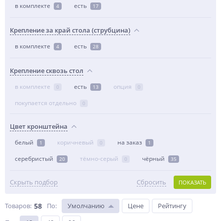
в комплекте
есть
4
17
Крепление за край стола (струбцина)
в комплекте
есть
4
28
Крепление сквозь стол
в комплекте
есть
опция
0
13
0
покупается отдельно
0
Цвет кронштейна
белый
коричневый
на заказ
1
0
1
серебристый
тёмно-серый
чёрный
20
0
35
Скрыть подбор
Сбросить
ПОКАЗАТЬ
Товаров:
58
По
:
Умолчанию
Цене
Рейтингу