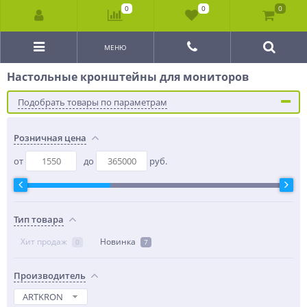
0
0
0
МЕНЮ
Настольные кронштейны для мониторов
Подобрать товары по параметрам
Розничная цена
от
до
руб.
Тип товара
Хит продаж
Новинка
0
7
Производитель
ARTKRON