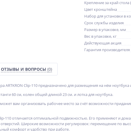
Крепление за край стола 
Цвет кронштейна
Набор для установки в к
Срок службы изделия
Размер в упаковке, мм
Вес в упаковке, кг
Действующая акция
Гарантия производителя
ОТЗЫВЫ И ВОПРОСЫ
(0)
ра ARTKRON Clip-110 предназначено для размещения на нём ноутбука 
танги 60 см, колен общей длиной 23 см. и лотка для ноутбука.
оможет вам организовать рабочее место за счёт возможности придани
ip-110 отличается оптимальной подвижностью. Его применяют и дома и
отверстий. Широкие возможности регулировок: перемещение по высот
ный комфорт и удобство при работе.