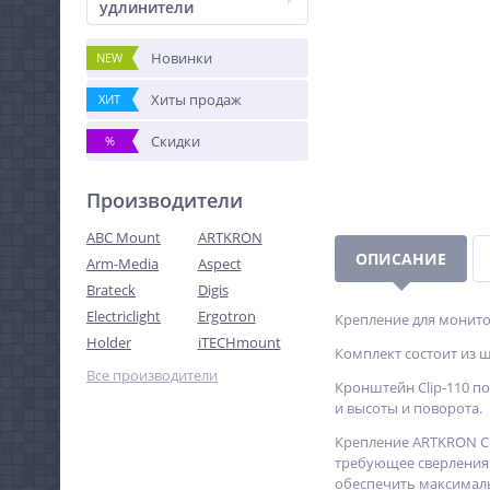
удлинители
Новинки
NEW
Хиты продаж
ХИТ
Скидки
%
Производители
ABC Mount
ARTKRON
ОПИСАНИЕ
Arm-Media
Aspect
Brateck
Digis
Electriclight
Ergotron
Крепление для монито
Holder
iTECHmount
Комплект состоит из ш
Все производители
Кронштейн Clip-110 п
и высоты и поворота.
Крепление ARTKRON Cl
требующее сверления 
обеспечить максималь