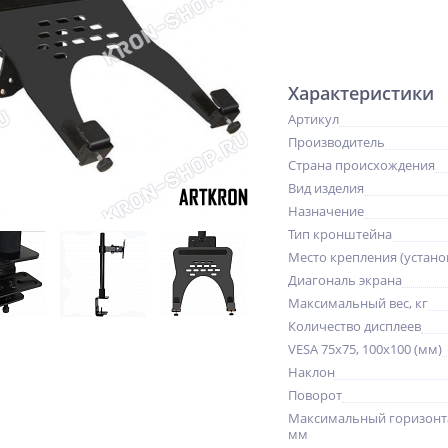
Характеристики
Артикул
Производитель
Страна происхождения
Вид изделия
Назначение
Тип кронштейна
Место крепления (устано
Диагональ экрана
Максимальный вес, кг
Количество дисплеев
VESA 75x75, 100x100 (мм)
Наклон
Поворот
Максимальный горизонт
мм