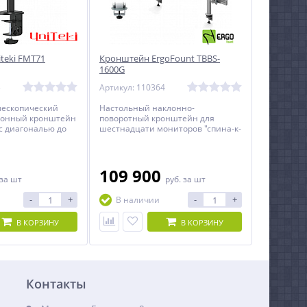
teki FMT71
Кронштейн ErgoFount TBBS-
1600G
3
Артикул: 110364
лескопический
Настольный наклонно-
лонный кронштейн
поворотный кронштейн для
с диагональю до
шестнадцати мониторов "спина-к-
спине" с диагональю до 24
дюймов включительно с
регулировкой по высоте.
109 900
за шт
руб.
за шт
-
+
-
+
В наличии
В КОРЗИНУ
В КОРЗИНУ
Контакты