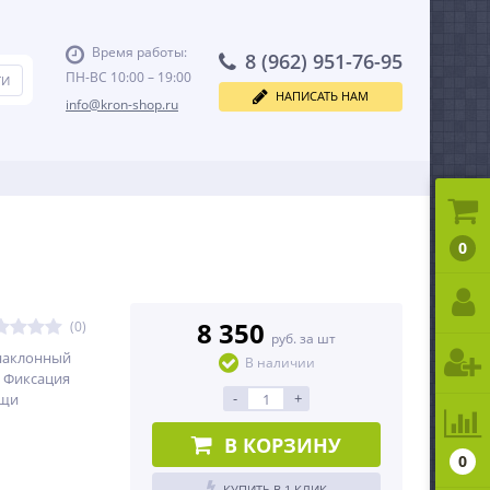
Время работы:
8 (962) 951-76-95
ПН-ВС 10:00 – 19:00
НАПИСАТЬ НАМ
info@kron-shop.ru
0
8 350
(0)
руб. за шт
наклонный
В наличии
. Фиксация
-
+
ощи
В КОРЗИНУ
0
КУПИТЬ В 1 КЛИК