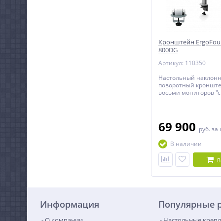
Кронштейн ErgoFoun
800DG
Артикул: 110350
Настольный наклонн
поворотный кронште
восьми мониторов "с
спине" с диагональю
дюймов включительн
регулировкой по выс
69 900
руб.
за
В наличии
В
Информация
Популярные 
О компании
Настольные крепл