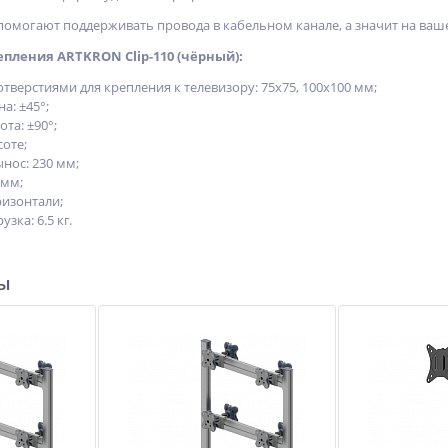
омогают поддерживать провода в кабельном канале, а значит на ваш
пления ARTKRON Clip-110 (чёрный):
тверстиями для крепления к телевизору: 75x75, 100x100 мм;
а: ±45°;
та: ±90°;
оте;
нос: 230 мм;
 мм;
ризонтали;
зка: 6.5 кг.
ры