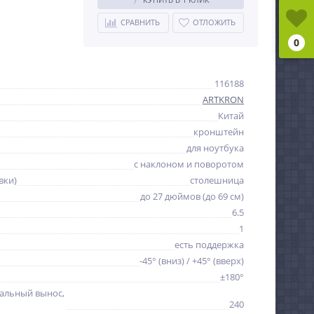
СРАВНИТЬ
ОТЛОЖИТЬ
0
116188
ARTKRON
Китай
кронштейн
для ноутбука
с наклоном и поворотом
вки)
столешница
до 27 дюймов (до 69 см)
6.5
1
есть поддержка
-45° (вниз) / +45° (вверх)
±180°
альный вынос,
240