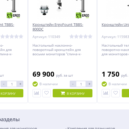
t TBBS-
Кронштейн ErgoFount TBBS-
Кронштейн Uni
800DC
Артикул: 110349
Артикул: 11598
о-
Настольный наклонно-
Настольный те
йн для
поворотный кронштейн для
поворотно-нак
пина-к-
восьми мониторов "спина-к-
для мониторов 
 до 24
спине" с диагональю до 24
32 дюймов.
о с
дюймов включительно с
оте.
регулировкой по высоте.
69 900
1 750
 шт
руб.
за шт
руб.
-
+
-
+
В наличии
В наличии
 КОРЗИНУ
В КОРЗИНУ
разделы
ения для мониторов
Крепления для планшетов