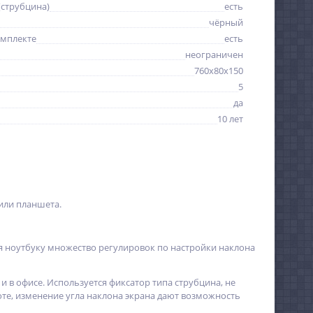
(струбцина)
есть
чёрный
омплекте
есть
неограничен
760x80x150
5
да
10 лет
или планшета.
я ноутбуку множество регулировок по настройки наклона
 в офисе. Используется фиксатор типа струбцина, не
е, изменение угла наклона экрана дают возможность