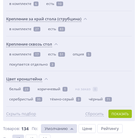
в комплекте
есть
6
10
Крепление за край стола (струбцина)
в комплекте
есть
27
83
Крепление сквозь стол
в комплекте
есть
опция
17
51
5
покупается отдельно
3
Цвет кронштейна
белый
коричневый
на заказ
23
1
0
серебристый
тёмно-серый
чёрный
35
3
71
Скрыть подбор
Сбросить
ПОКАЗАТЬ
Товаров:
134
По
:
Умолчанию
Цене
Рейтингу