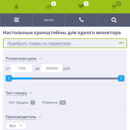
0
0
0
МЕНЮ
Настольные кронштейны для одного монитора
Подобрать товары по параметрам
Розничная цена
от
до
руб.
Тип товара
Хит продаж
Новинка
1
59
Производитель
Все