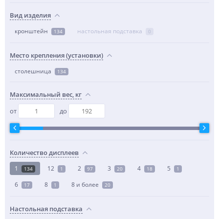
Вид изделия
кронштейн
настольная подставка
134
0
Место крепления (установки)
столешница
134
Максимальный вес, кг
от
до
Количество дисплеев
1
12
2
3
4
5
134
1
97
20
18
1
6
8
8 и более
17
1
20
Настольная подставка