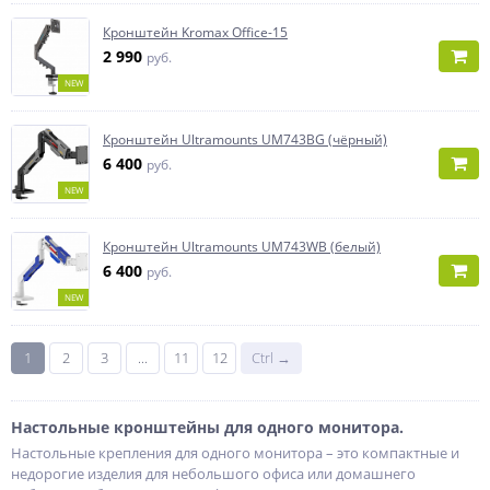
Кронштейн Kromax Office-15
2 990
руб.
NEW
Кронштейн Ultramounts UM743BG (чёрный)
6 400
руб.
NEW
Кронштейн Ultramounts UM743WB (белый)
6 400
руб.
NEW
1
2
3
...
11
12
Ctrl →
Настольные кронштейны для одного монитора.
Настольные крепления для одного монитора – это компактные и
недорогие изделия для небольшого офиса или домашнего