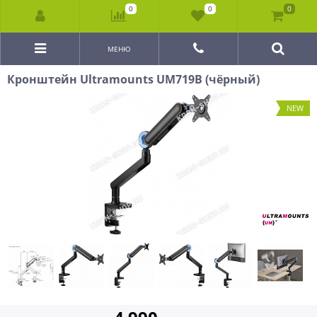
0
0
0
МЕНЮ
Кронштейн Ultramounts UM719B (чёрный)
NEW