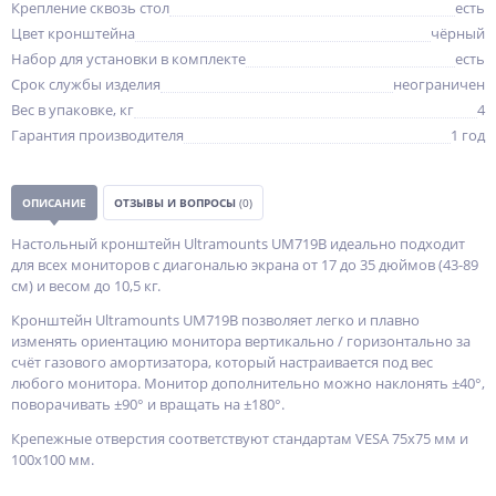
Крепление сквозь стол
есть
Цвет кронштейна
чёрный
Набор для установки в комплекте
есть
Срок службы изделия
неограничен
Вес в упаковке, кг
4
Гарантия производителя
1 год
ОПИСАНИЕ
ОТЗЫВЫ И ВОПРОСЫ
(0)
Настольный кронштейн Ultramounts UM719B идеально подходит
для всех мониторов с диагональю экрана от 17 до 35 дюймов (43-89
см) и весом до 10,5 кг.
Кронштейн Ultramounts UM719B позволяет легко и плавно
изменять ориентацию монитора вертикально / горизонтально за
счёт газового амортизатора, который настраивается под вес
любого монитора. Монитор дополнительно можно наклонять ±40°,
поворачивать ±90° и вращать на ±180°.
Крепежные отверстия соответствуют стандартам VESA 75x75 мм и
100x100 мм.