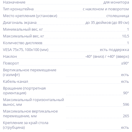
Назначение
для монитора
Тип кронштейна
с наклоном и поворотом
Место крепления (установки)
столешница
Диагональ экрана
до 35 дюймов (до 89 см)
Минимальный вес, кг
1
Максимальный вес, кг
10,5
Количество дисплеев
1
VESA 75x75, 100x100 (мм)
есть поддержка
Наклон
-40° (вниз) / +40° (вверх)
Поворот
±90°
Вертикальное перемещение
(газлифт)
есть
Кабель-канал
есть
Вращение (портретная
ориентация)
90°
Максимальный горизонтальный
вынос, мм
596
Максимальное вертикальное
перемещение, мм
265
Крепление за край стола
(струбцина)
есть