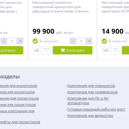
ый наклонно-
Настольный наклонно-
Настольный на
йн для
поворотный кронштейн для
поворотный кр
два ряда с
двенадцати мониторов "спина-к-
адаптером AS-0
юймов
спине" с диагональю до 24
диагональю до
лировкой по
дюймов включительно с
включительно с
регулировкой по высоте.
высоте.
99 900
14 900
за шт
руб.
за шт
ру
-
+
-
+
В наличии
В наличии
 КОРЗИНУ
В КОРЗИНУ
разделы
ения для мониторов
Крепления для планшетов
ния для мониторов
Крепления для телевизоров
ения для проекторов
Крепления для ПК и AV-
аппаратуры
ния для проекторов
Готовые решения рабочих мест
ные крепления для
Крепления для видеостен
лифты для проекторов