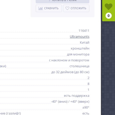
СРАВНИТЬ
ОТЛОЖИТЬ
0
116411
Ultramounts
Китай
кронштейн
для монитора
с наклоном и поворотом
вки)
столешница
до 32 дюймов (до 80 см)
2
8
1
есть поддержка
-40° (вниз) / +40° (вверх)
±90°
ие (газлифт)
есть