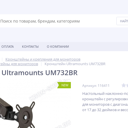
ОПЛАТА
КОНТАКТЫ
О КОМПАНИИ
Кронштейны и крепления для мониторов
ейны для мониторов
Кронштейн Ultramounts UM732BR
 Ultramounts UM732BR
NEW
Артикул: 116411
Настольный наклонно-п
кронштейн с регулировк
для мониторов с диагон
от 17 до 32 дюймов и весо