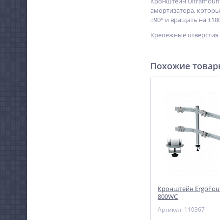
Кронштейн Ultramount
амортизатора, который
±90° и вращать на ±180
Крепежные отверстия 
Похожие това
Кронштейн ErgoFoun
800WC
Артикул: 110367