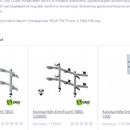
s UM732BR позволяет легко и плавно изменять ориентацию монитора в
 настраивается под вес любого монитора. Монитор дополнительно можн
°.
соответствуют стандартам VESA 75x75 мм и 100x100 мм.
ры
t TBSS-
Кронштейн ErgoFount TBBS-
Кронштейн Erg
1200WC
100C
Артикул: 110354
Артикул: 11219