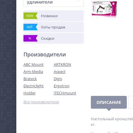
удлинители
Новинки
NEW
Хиты продаж
ХИТ
Скидки
%
Производители
ABC Mount
ARTKRON
Arm-Media
Aspect
Brateck
Digis
Electriclight
Ergotron
Holder
iTECHmount
Все производители
ОПИСАНИЕ
Настольный кронштейн
кг.