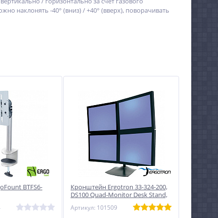
ертикально / горизонтально за счёт газового
о наклонять -40° (вниз) / +40° (вверх), поворачивать
oFount BTFS6-
Кронштейн Ergotron 33-324-200,
DS100 Quad-Monitor Desk Stand,
двухрядный
4
Артикул: 101509