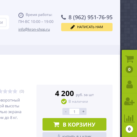
Время работы:
8 (962) 951-76-95
ПН-ВС 10:00 – 19:00
НАПИСАТЬ НАМ
info@kron-shop.ru
0
4 200
(0)
руб. за шт
оворотный
В наличии
ой высоты
-
+
алью экрана
м до 8 кг.
В КОРЗИНУ
0
КУПИТЬ В 1 КЛИК