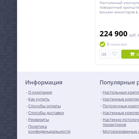
Настольный изогнут
поворотный кронште
восьми мониторов в 
диагональю до 24 д
включительно с регу
высоте.
224 900
руб.
В наличии
В
Информация
Популярные 
О компании
Настольные крепл
Как купить
Настенные крепле
Способы оплаты
Потолочные крепл
Способы доставки
Настенные крепле
Реквизиты
Настенно-потолоч
проекторов
Политика
конфиденциальности
Моторизованные 