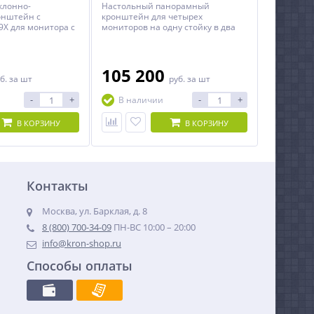
клонно-
Настольный панорамный
онштейн с
кронштейн для четырех
9X для монитора с
мониторов на одну стойку в два
 40 дюймов
ряда с диагональю до 24 дюймов
 регулировкой по
включительно.
105 200
б.
за шт
руб.
за шт
-
+
-
+
В наличии
В КОРЗИНУ
В КОРЗИНУ
Контакты
Москва, ул. Барклая, д. 8
8 (800) 700-34-09
ПН-ВС 10:00 – 20:00
info@kron-shop.ru
Способы оплаты