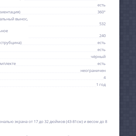
есть
риентация)
360°
альный вынос,
532
ьное
240
(струбцина)
есть
есть
чёрный
омплекте
есть
неограничен
4
1 год
алью экрана от 17 до 32 дюймов (43-81см) и весом до 8