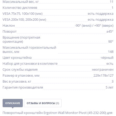
Максимальный вес, кг
11
Количество дисплеев
1
VESA 75x75, 100x100 (мм)
есть поддержка
VESA 200x100, 200x200 (мм)
есть поддержка
Наклон
-90° (вниз) / +90° (вверх)
Поворот
±45°
Вращение (портретная
ориентация)
90°
Максимальный горизонтальный
вынос, мм
148
Цвет кронштейна
чёрный
Набор для установки в комплекте
есть
Срок службы изделия
неограничен
Размер в упаковке, мм
229x178x127
Вес в упаковке, кг
3
Гарантия производителя
5 лет
ОПИСАНИЕ
ОТЗЫВЫ И ВОПРОСЫ
(0)
Поворотный кронштейн Ergotron Wall Monitor Pivot (45-232-200) для