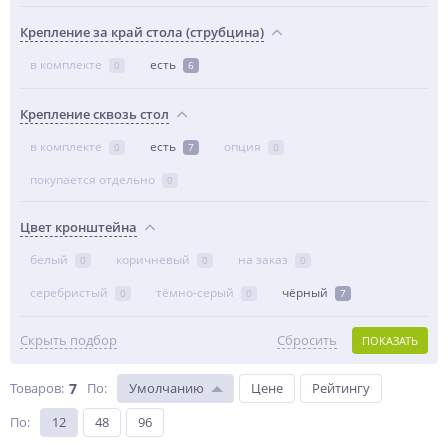
Крепление за край стола (струбцина)
в комплекте
есть
0
6
Крепление сквозь стол
в комплекте
есть
опция
0
7
0
покупается отдельно
0
Цвет кронштейна
белый
коричневый
на заказ
0
0
0
серебристый
тёмно-серый
чёрный
0
0
7
Скрыть подбор
Сбросить
ПОКАЗАТЬ
Товаров:
7
По
:
Умолчанию
Цене
Рейтингу
По
:
12
48
96