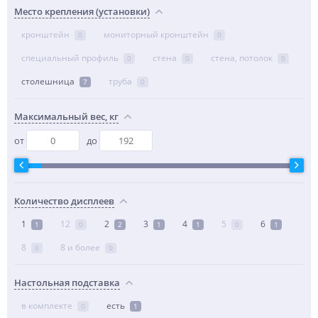
Место крепления (установки)
кронштейн
мониторный кронштейн
0
0
специальный профиль
стена
стена, потолок
0
0
0
столешница
труба
7
0
Максимальный вес, кг
от
до
Количество дисплеев
1
12
2
3
4
5
6
1
0
2
1
1
0
1
8
8 и более
0
0
Настольная подставка
в комплекте
есть
0
1