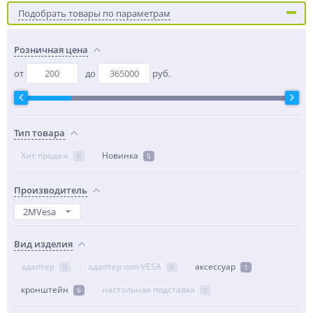
Подобрать товары по параметрам
Розничная цена
от
до
руб.
Тип товара
Хит продаж
Новинка
0
5
Производитель
2MVesa
Вид изделия
адаптер
адаптер non-VESA
аксессуар
0
0
1
кронштейн
настольная подставка
6
0