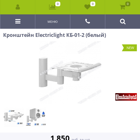
0
0
0
МЕНЮ
Кронштейн Electriclight КБ-01-2 (белый)
NEW
1 850
руб. за шт