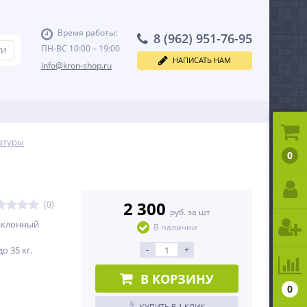
Время работы:
8 (962) 951-76-95
ПН-ВС 10:00 – 19:00
НАПИСАТЬ НАМ
info@kron-shop.ru
атуры
0
2 300
(0)
руб. за шт
аклонный
В наличии
-
+
о 35 кг.
В КОРЗИНУ
0
КУПИТЬ В 1 КЛИК