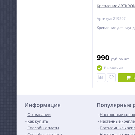
Крепление ARTKRON
Артикул: 219297
Крепление для саунд
990
руб.
за шт
В наличии
В
Информация
Популярные 
О компании
Настольные крепл
Как купить
Настенные крепле
Способы оплаты
Потолочные крепл
Способы доставки
Настенные крепле