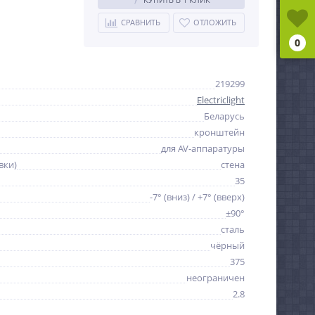
СРАВНИТЬ
ОТЛОЖИТЬ
0
219299
Electriclight
Беларусь
кронштейн
для AV-аппаратуры
вки)
стена
35
-7° (вниз) / +7° (вверх)
±90°
сталь
чёрный
375
неограничен
2.8