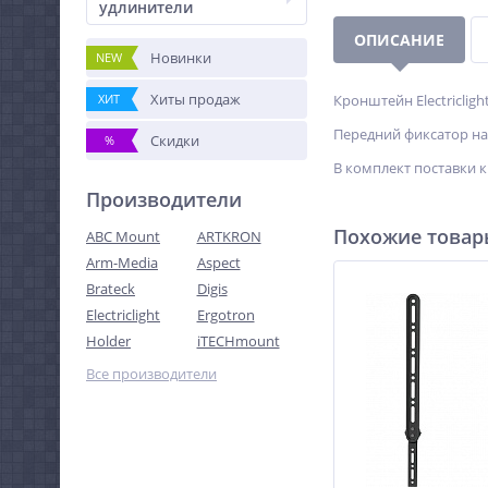
удлинители
ОПИСАНИЕ
Новинки
NEW
Хиты продаж
ХИТ
Кронштейн Electriclig
Передний фиксатор на
Скидки
%
В комплект поставки 
Производители
Похожие това
ABC Mount
ARTKRON
Arm-Media
Aspect
Brateck
Digis
Electriclight
Ergotron
Holder
iTECHmount
Все производители