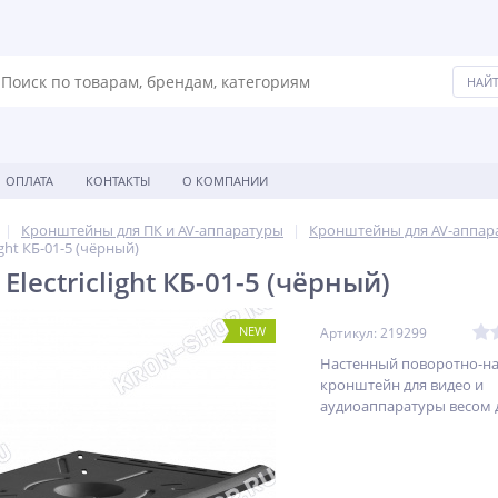
ОПЛАТА
КОНТАКТЫ
О КОМПАНИИ
Кронштейны для ПК и AV-аппаратуры
Кронштейны для AV-аппар
ght КБ-01-5 (чёрный)
lectriclight КБ-01-5 (чёрный)
NEW
Артикул: 219299
Настенный поворотно-н
кронштейн для видео и
аудиоаппаратуры весом д