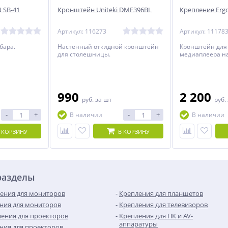
 SB-41
Кронштейн Uniteki DMF396BL
Крепление Erg
Артикул: 116273
Артикул: 11178
бара.
Настенный откидной кронштейн
Кронштейн для
для столешницы.
медиаплеера на
990
2 200
руб.
за шт
руб.
-
+
-
+
В наличии
В наличии
 КОРЗИНУ
В КОРЗИНУ
разделы
ения для мониторов
Крепления для планшетов
ния для мониторов
Крепления для телевизоров
ения для проекторов
Крепления для ПК и AV-
аппаратуры
ния для проекторов