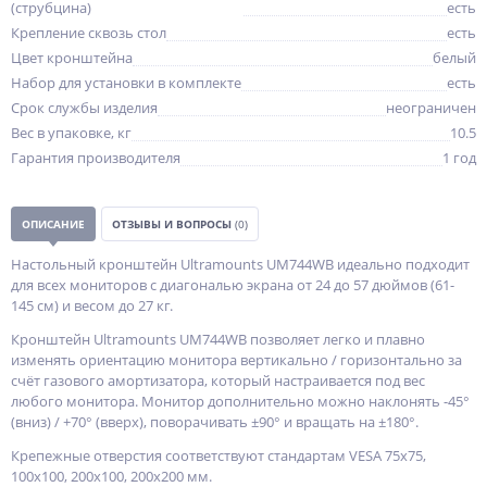
(струбцина)
есть
Крепление сквозь стол
есть
Цвет кронштейна
белый
Набор для установки в комплекте
есть
Срок службы изделия
неограничен
Вес в упаковке, кг
10.5
Гарантия производителя
1 год
ОПИСАНИЕ
ОТЗЫВЫ И ВОПРОСЫ
(0)
Настольный кронштейн Ultramounts UM744WB идеально подходит
для всех мониторов с диагональю экрана от 24 до 57 дюймов (61-
145 см) и весом до 27 кг.
Кронштейн Ultramounts UM744WB позволяет легко и плавно
изменять ориентацию монитора вертикально / горизонтально за
счёт газового амортизатора, который настраивается под вес
любого монитора. Монитор дополнительно можно наклонять -45°
(вниз) / +70° (вверх), поворачивать ±90° и вращать на ±180°.
Крепежные отверстия соответствуют стандартам VESA 75x75,
100x100, 200x100, 200x200 мм.