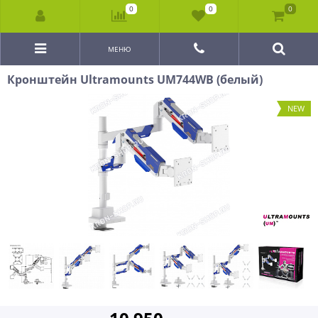
0
0
0
МЕНЮ
Кронштейн Ultramounts UM744WB (белый)
NEW