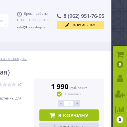
Время работы:
8 (962) 951-76-95
ПН-ВС 10:00 – 19:00
НАПИСАТЬ НАМ
info@kron-shop.ru
в и клавиатуры
0
ая)
1 990
(0)
руб. за шт
В наличии
нштейны для
-
+
В КОРЗИНУ
0
КУПИТЬ В 1 КЛИК