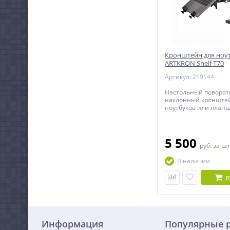
Кронштейн для ноу
ARTKRON Shelf-T70
Артикул: 219144
Настольный поворот
наклонный кронштей
ноутбуков или планш
5 500
руб.
за шт
В наличии
В
Информация
Популярные 