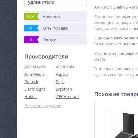
удлинители
ARTKRON Shelf-15 – эт
Новинки
NEW
Основное преимуществ
имеющих стандарты VE
Хиты продаж
ХИТ
представленных на ры
Еще одно важное свой
Скидки
%
Это позволяет исполь
Установка площадки A
Производители
места.
ABC Mount
ARTKRON
В целом, площадка дл
Arm-Media
Aspect
сделать его более фу
Brateck
Digis
Electriclight
Ergotron
Похожие това
Holder
iTECHmount
Все производители