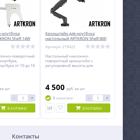
 ноутбука
Кронштейн для ноутбука
KRON Shelf-14W
настольный ARTKRON Shelf-800
5
Артикул: 219422
лонно-поворотный
Настольный наклонно-
ноутбука,
поворотный кронштейн с
оутбука от 10 до 16
регулировкой высоты для
ноутбука или планшета, подставка
для ноутбука от 10 до 16 дюймов.
4 500
за шт
руб.
за шт
-
+
-
+
В наличии
В КОРЗИНУ
В КОРЗИНУ
Контакты