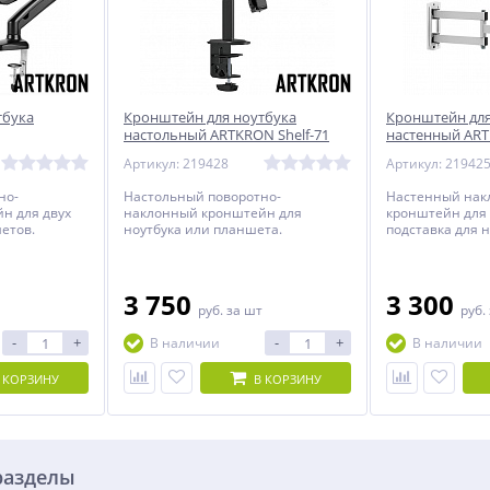
тбука
Кронштейн для ноутбука
Кронштейн для
настольный ARTKRON Shelf-71
настенный ART
Артикул: 219428
Артикул: 21942
но-
Настольный поворотно-
Настенный нак
н для двух
наклонный кронштейн для
кронштейн для 
етов.
ноутбука или планшета.
подставка для н
дюймов.
3 750
3 300
руб.
за шт
руб.
-
+
-
+
В наличии
В наличии
 КОРЗИНУ
В КОРЗИНУ
разделы