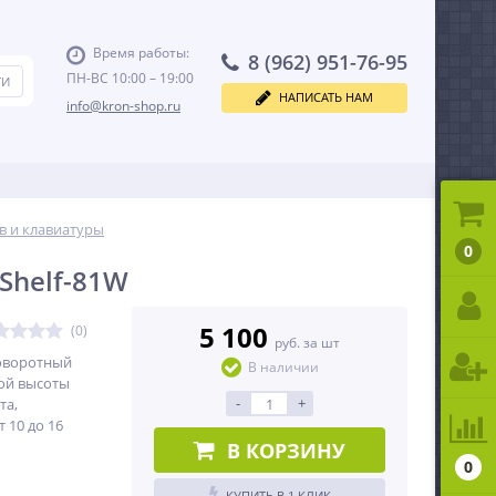
Время работы:
8 (962) 951-76-95
ПН-ВС 10:00 – 19:00
НАПИСАТЬ НАМ
info@kron-shop.ru
в и клавиатуры
0
Shelf-81W
5 100
(0)
руб. за шт
оворотный
В наличии
ой высоты
-
+
та,
 10 до 16
В КОРЗИНУ
0
КУПИТЬ В 1 КЛИК