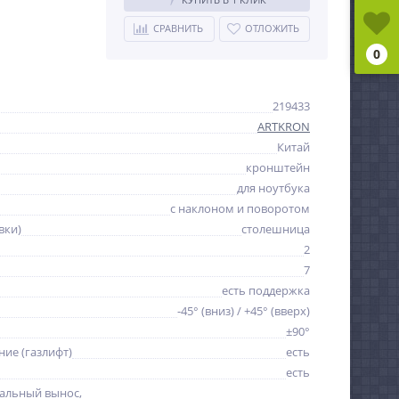
СРАВНИТЬ
ОТЛОЖИТЬ
0
219433
ARTKRON
Китай
кронштейн
для ноутбука
с наклоном и поворотом
вки)
столешница
2
7
есть поддержка
-45° (вниз) / +45° (вверх)
±90°
ие (газлифт)
есть
есть
альный вынос,