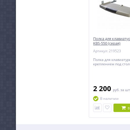
Полка для клавиат
KBS-550 (серая)
Артикул: 219523
Полка для клавиатур
креплением под сто
2 200
руб.
за шт
В наличии
В