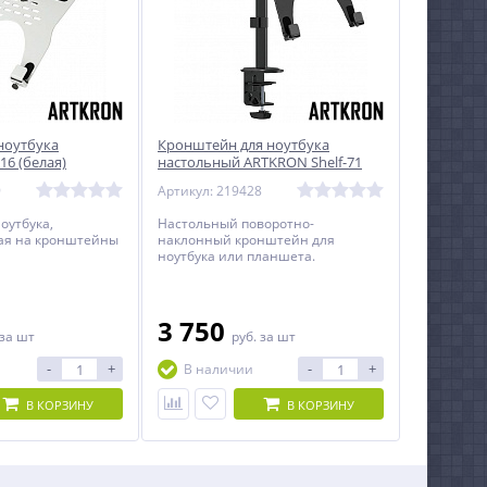
ноутбука
Кронштейн для ноутбука
16 (белая)
настольный ARTKRON Shelf-71
9
Артикул: 219428
оутбука,
Настольный поворотно-
ая на кронштейны
наклонный кронштейн для
ноутбука или планшета.
3 750
за шт
руб.
за шт
-
+
-
+
В наличии
В КОРЗИНУ
В КОРЗИНУ