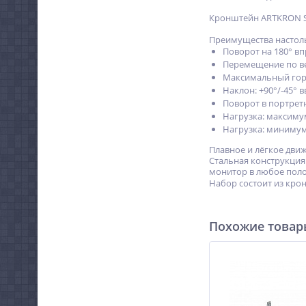
Кронштейн ARTKRON Sh
Преимущества настол
Поворот на 180° вп
Перемещение по ве
Максимальный гори
Наклон: +90°/-45° в
Поворот в портрет
Нагрузка: максимум
Нагрузка: минимум 
Плавное и лёгкое дви
Стальная конструкция
монитор в любое поло
Набор состоит из кро
Похожие това