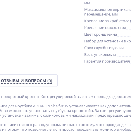
мм
Максимальное вертикал
перемещение, мм
Крепление за край стола 
Крепление сквозь стол
Цвет кронштейна
Набор для установки в к
Срок службы изделия
Вес в упаковке, кг
Гарантия производителя
ОТЗЫВЫ И ВОПРОСЫ
(0)
поворотный кронштейн с регулировкой высоты + площадка держатель
ние для ноутбука ARTKRON Shelf-81W устанавливается как дополните
ёт возможность установить ноутбук на кронштейн. За счет регулирующ
я установка – зажимы с силиконовыми накладками, предотвращающие
е оставит никого равнодушным, не только потому, что подходит для вс
, но и потому, что позволяет легко и просто передвигать монитор в люб