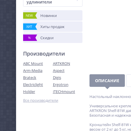
удлинители
Новинки
NEW
Хиты продаж
ХИТ
Скидки
%
Производители
ABC Mount
ARTKRON
Arm-Media
Aspect
Brateck
Digis
ОПИСАНИЕ
Electriclight
Ergotron
Holder
iTECHmount
Настольный наклонно-
Все производители
Универсальное крепле
ARTKRON Shelf-81W да
Безопасная и надежна
Кронштейн Shelf-81W н
весом от 2 кг до 5 кг