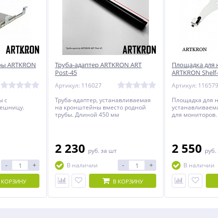
уры ARTKRON
Труба-адаптер ARTKRON ART
Площадка для 
Post-45
ARTKRON Shelf-
Артикул: 116027
Артикул: 11657
ы с
Труба-адаптер, устанавливаемая
Площадка для н
лешницу.
на кронштейны вместо родной
устанавливаем
трубы. Длиной 450 мм
для мониторов.
2 230
2 550
руб.
за шт
руб.
-
+
-
+
В наличии
В наличии
 КОРЗИНУ
В КОРЗИНУ