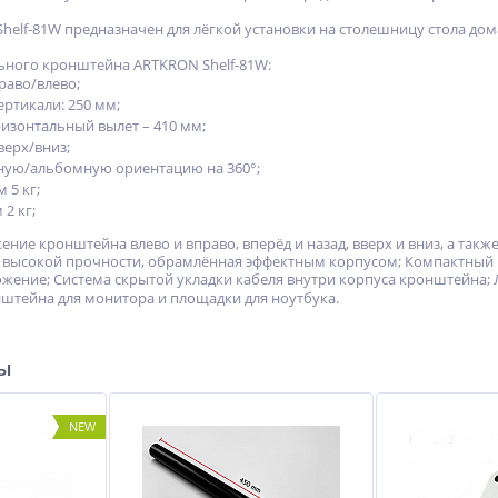
elf-81W предназначен для лёгкой установки на столешницу стола дома
ьного кронштейна ARTKRON Shelf-81W:
раво/влево;
ртикали: 250 мм;
зонтальный вылет – 410 мм;
верх/вниз;
ную/альбомную ориентацию на 360°;
 5 кг;
2 кг;
жение кронштейна влево и вправо, вперёд и назад, вверх и вниз, а т
 высокой прочности, обрамлённая эффектным корпусом; Компактный 
жение; Система скрытой укладки кабеля внутри корпуса кронштейна; 
нштейна для монитора и площадки для ноутбука.
ры
NEW