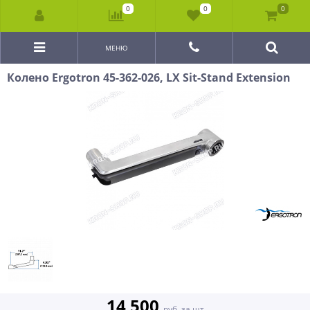
0
0
0
МЕНЮ
Колено Ergotron 45-362-026, LX Sit-Stand Extension
14 500
руб. за шт