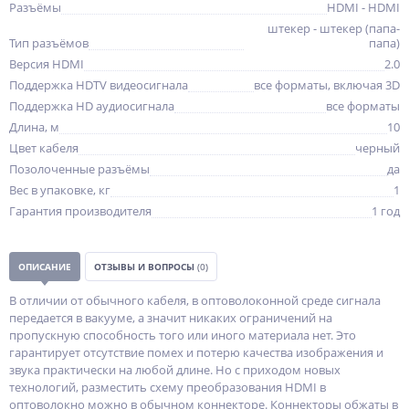
Разъёмы
HDMI - HDMI
штекер - штекер (папа-
Тип разъёмов
папа)
Версия HDMI
2.0
Поддержка HDTV видеосигнала
все форматы, включая 3D
Поддержка HD аудиосигнала
все форматы
Длина, м
10
Цвет кабеля
черный
Позолоченные разъёмы
да
Вес в упаковке, кг
1
Гарантия производителя
1 год
ОПИСАНИЕ
ОТЗЫВЫ И ВОПРОСЫ
(0)
В отличии от обычного кабеля, в оптоволоконной среде сигнала
передается в вакууме, а значит никаких ограничений на
пропускную способность того или иного материала нет. Это
гарантирует отсутствие помех и потерю качества изображения и
звука практически на любой длине. Но с приходом новых
технологий, разместить схему преобразования HDMI в
оптоволокно можно в обычном коннекторе. Коннекторы обжаты в