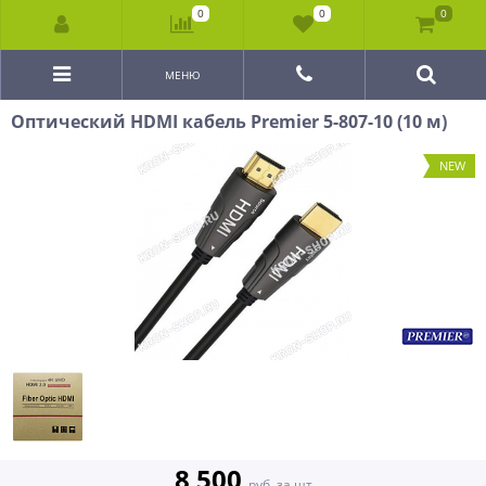
0
0
0
МЕНЮ
Оптический HDMI кабель Premier 5-807-10 (10 м)
NEW
8 500
руб. за шт