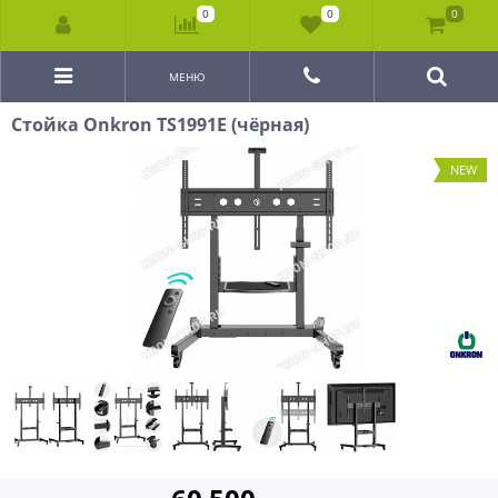
0
0
0
МЕНЮ
Стойка Onkron TS1991E (чёрная)
NEW