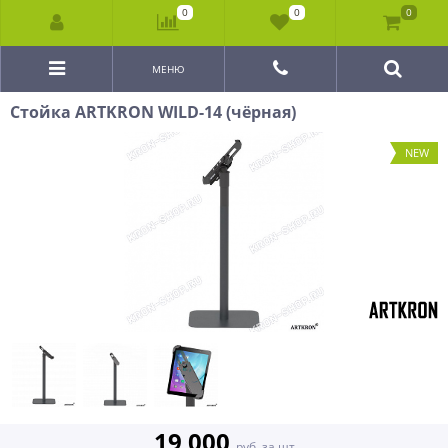
0
0
0
МЕНЮ
Стойка ARTKRON WILD-14 (чёрная)
NEW
19 000
руб. за шт