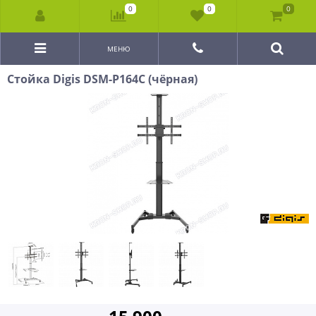
0
0
0
МЕНЮ
Стойка Digis DSM-P164C (чёрная)