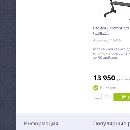
Стойка Ultramounts
(черная)
Артикул: 116316
Мобильная стойка д
или монитора с диаг
до 90 дюймов.
13 950
руб.
за
В наличии
В
Информация
Популярные 