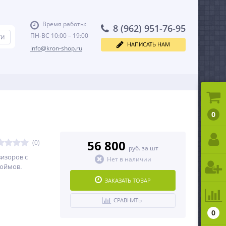
Время работы:
8 (962) 951-76-95
ПН-ВС 10:00 – 19:00
НАПИСАТЬ НАМ
info@kron-shop.ru
0
56 800
(0)
руб. за шт
визоров с
Нет в наличии
дюймов.
ЗАКАЗАТЬ ТОВАР
СРАВНИТЬ
0