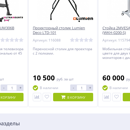
 UM306B
Проекторный столик Lumien
Стойка 2MVESA
Deco LTD-101
(WKH-0200-S)
Артикул: 116088
Артикул: 11579
ля телевизора
Переносной столик для проектора
Мобильная стой
ональю от 45
с 2 полками.
цвете для двух
мониторов с ди
24 дюймов.
10 500
60 000
 шт
руб.
за шт
ру
-
+
-
+
В наличии
В наличии
 КОРЗИНУ
В КОРЗИНУ
разделы