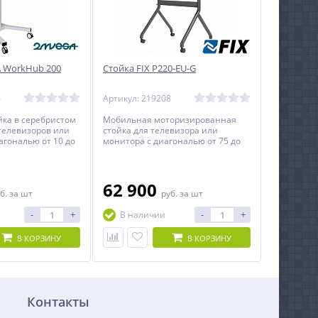
 WorkHub 200
Стойка FIX P220-EU-G
4
Артикул: 219208
ка в серебристом
Мобильная моторизированная
 телевизоров или
стойка для телевизора или
агональю от 10 до
монитора с диагональю от 75 до
90 дюймов и весом до 90 кг.
62 900
б.
за шт
руб.
за шт
-
+
-
+
В наличии
В КОРЗИНУ
В КОРЗИНУ
Контакты