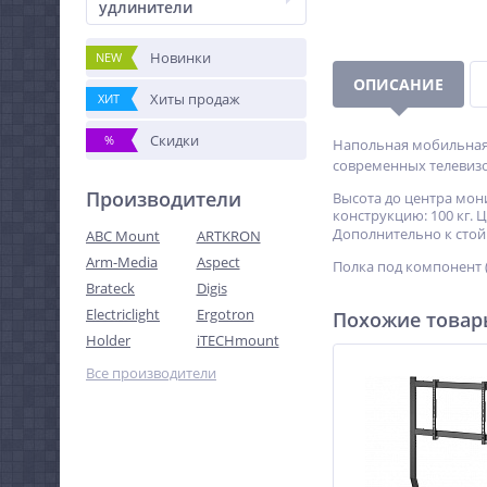
удлинители
Новинки
NEW
ОПИСАНИЕ
Хиты продаж
ХИТ
Скидки
%
Напольная мобильная 
современных телевизо
Производители
Высота до центра мони
конструкцию: 100 кг. 
Дополнительно к стой
ABC Mount
ARTKRON
Arm-Media
Aspect
Полка под компонент (
Brateck
Digis
Electriclight
Ergotron
Похожие това
Holder
iTECHmount
Все производители