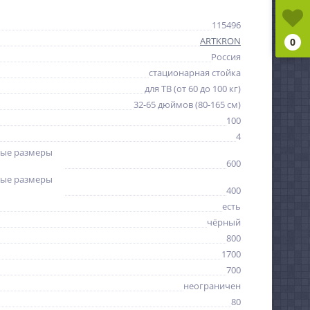
115496
ARTKRON
0
Россия
стационарная стойка
для ТВ (от 60 до 100 кг)
32-65 дюймов (80-165 см)
100
4
ые размеры
600
ые размеры
400
есть
чёрный
800
1700
700
неограничен
80