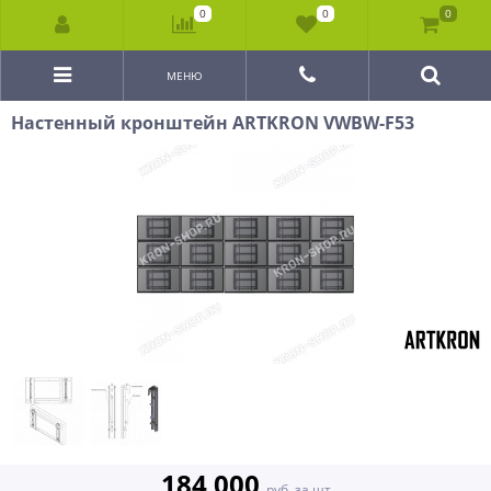
0
0
0
МЕНЮ
Настенный кронштейн ARTKRON VWBW-F53
184 000
руб. за шт