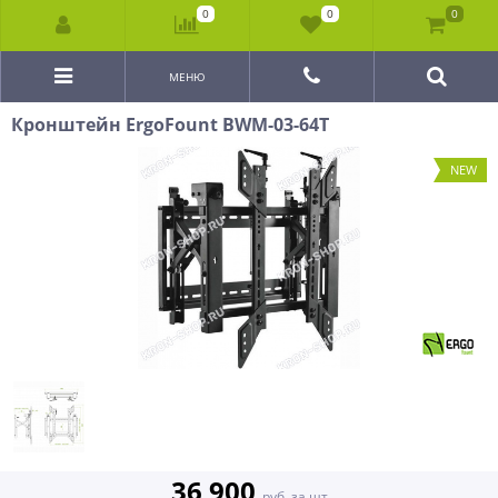
0
0
0
МЕНЮ
Кронштейн ErgoFount BWM-03-64T
NEW
36 900
руб. за шт