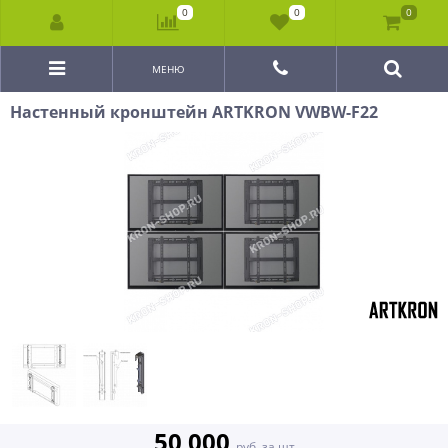
0
0
0
МЕНЮ
Настенный кронштейн ARTKRON VWBW-F22
50 000
руб. за шт