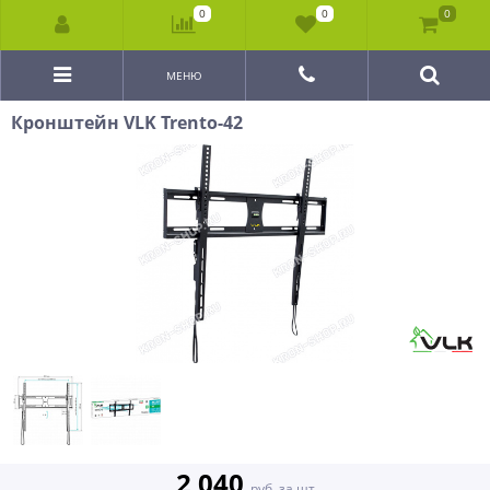
0
0
0
МЕНЮ
Кронштейн VLK Trento-42
2 040
руб. за шт