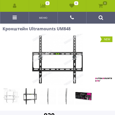
0
0
0
МЕНЮ
Кронштейн Ultramounts UM848
NEW