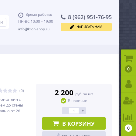
Время работы:
8 (962) 951-76-95
ПН-ВС 10:00 – 19:00
НАПИСАТЬ НАМ
info@kron-shop.ru
0
2 200
(0)
руб. за шт
ронштейн с
В наличии
ем до стены
-
+
алью от 26
В КОРЗИНУ
0
КУПИТЬ В 1 КЛИК