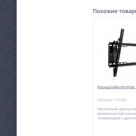
Похожие това
Кронштейн Kromax I
Артикул: 112282
Настенный кронштей
возможностью накло
телевизоров с диаго
дюймов.