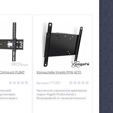
ECHmount PLB4T
Кронштейн Vogels PFW 4210
8
Артикул: 111251
клонный
Настенное наклонное крепление
установки
серии Vogels Professional с
мониторов с
блокировкой от нежелательного
32 до 55 дюймов.
снятия для телевизоров и
мониторов с диагональю от 23 до
42 дюймов.