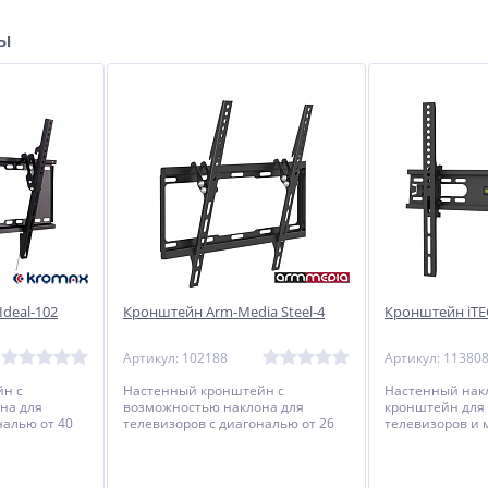
ры
deal-102
Кронштейн Arm-Media Steel-4
Кронштейн iT
Артикул: 102188
Артикул: 11380
н с
Настенный кронштейн с
Настенный на
на для
возможностью наклона для
кронштейн для 
налью от 40
телевизоров с диагональю от 26
телевизоров и 
до 55 дюймов.
диагональю от 