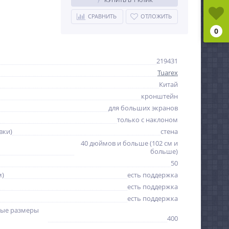
СРАВНИТЬ
ОТЛОЖИТЬ
0
219431
Tuarex
Китай
кронштейн
для больших экранов
только с наклоном
вки)
стена
40 дюймов и больше (102 см и
больше)
50
м)
есть поддержка
есть поддержка
есть поддержка
ые размеры
400