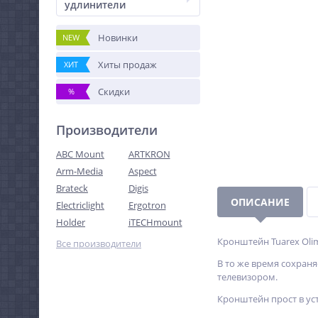
удлинители
Новинки
NEW
Хиты продаж
ХИТ
Скидки
%
Производители
ABC Mount
ARTKRON
Arm-Media
Aspect
Brateck
Digis
ОПИСАНИЕ
Electriclight
Ergotron
Holder
iTECHmount
Кронштейн Tuarex Olim
Все производители
В то же время сохраня
телевизором.
Кронштейн прост в ус