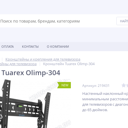
ОПЛАТА
КОНТАКТЫ
О КОМПАНИИ
Кронштейны и крепления для телевизора
йны для телевизора
Кронштейн Tuarex Olimp-304
Tuarex Olimp-304
NEW
Артикул: 219431
Настенный наклонный к
минимальным расстояни
для телевизоров с диагон
до 65 дюймов.