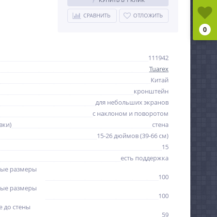
СРАВНИТЬ
ОТЛОЖИТЬ
0
111942
Tuarex
Китай
кронштейн
для небольших экранов
с наклоном и поворотом
вки)
стена
15-26 дюймов (39-66 см)
15
есть поддержка
ые размеры
100
ые размеры
100
 до стены
59