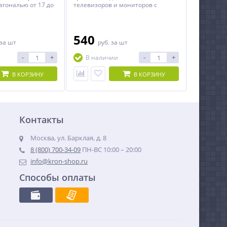
агональю от 17 до
телевизоров и мониторов с
диагональю до 32 дюймов.
540
за шт
руб.
за шт
-
+
-
+
В наличии
В КОРЗИНУ
В КОРЗИНУ
Контакты
Москва, ул. Барклая, д. 8
8 (800) 700-34-09
ПН-ВС 10:00 – 20:00
info@kron-shop.ru
Способы оплаты