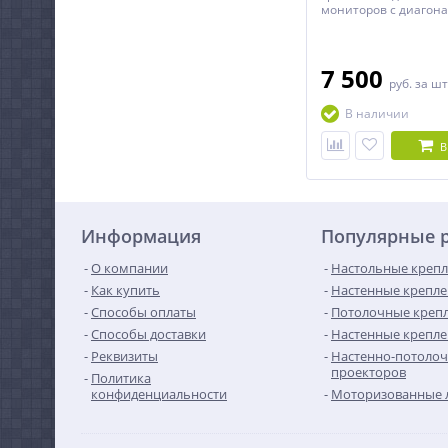
мониторов с диагона
90 дюймов.
7 500
руб.
за шт
В наличии
В
Информация
Популярные 
О компании
Настольные крепл
Как купить
Настенные крепле
Способы оплаты
Потолочные крепл
Способы доставки
Настенные крепле
Реквизиты
Настенно-потолоч
проекторов
Политика
конфиденциальности
Моторизованные 