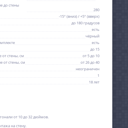
е до стены
280
-15° (вниз) / +5° (вверх)
до 180 градусов
есть
чёрный
омплекте
есть
до 15
 от стены, см
от 5 до 10
 от стены, см
от 26 до 40
неограничен
1
18 лет
гонали от 10 до 32 дюймов.
тажа на стену.