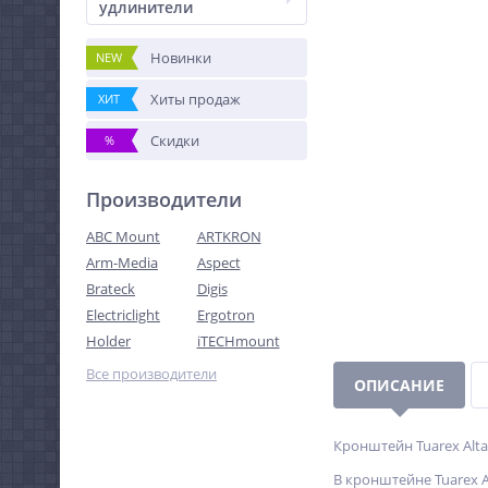
удлинители
Новинки
NEW
Хиты продаж
ХИТ
Скидки
%
Производители
ABC Mount
ARTKRON
Arm-Media
Aspect
Brateck
Digis
Electriclight
Ergotron
Holder
iTECHmount
Все производители
ОПИСАНИЕ
Кронштейн Tuarex Alta
В кронштейне Tuarex A