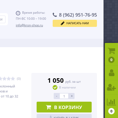
Время работы:
8 (962) 951-76-95
ПН-ВС 10:00 – 19:00
НАПИСАТЬ НАМ
info@kron-shop.ru
0
1 050
(0)
руб. за шт
аклонный
В наличии
ров и
-
+
от 10 до 32
В КОРЗИНУ
0
КУПИТЬ В 1 КЛИК