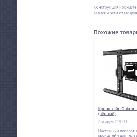
Конструкция кронштей
зависимости от модел
Похожие това
Кронштейн Onkron
(чёрный)
Артикул: 219131
Настенный поворот
кронштейн для теле