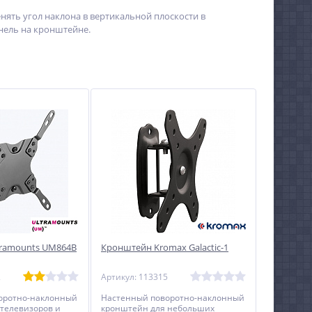
ять угол наклона в вертикальной плоскости в
нель на кронштейне.
tramounts UM864B
Кронштейн Kromax Galactic-1
2
Артикул: 113315
оротно-наклонный
Настенный поворотно-наклонный
телевизоров и
кронштейн для небольших