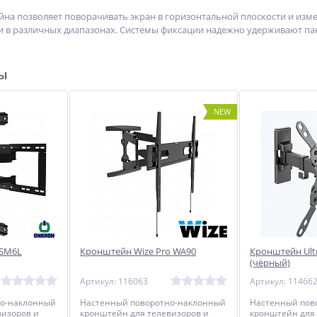
на позволяет поворачивать экран в горизонтальной плоскости и измен
и в различных диапазонах. Системы фиксации надежно удерживают па
ры
NEW
 SM6L
Кронштейн Wize Pro WA90
Кронштейн Ul
(чёрный)
Артикул: 116063
Артикул: 11466
но-наклонный
Настенный поворотно-наклонный
Настенный пов
визоров и
кронштейн для телевизоров и
кронштейн для 