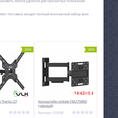
 установить любое удобное для просмотра положение
ект поставки, входит полный монтажный набор всех
NEW
NEW
 Trento-27
Кронштейн Uniteki FM2750RD
(чёрный)
2
Артикул: 219268