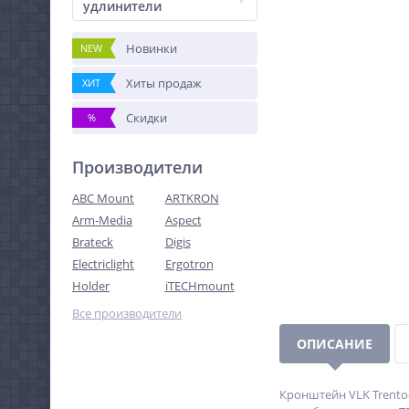
удлинители
Новинки
NEW
Хиты продаж
ХИТ
Скидки
%
Производители
ABC Mount
ARTKRON
Arm-Media
Aspect
Brateck
Digis
Electriclight
Ergotron
Holder
iTECHmount
Все производители
ОПИСАНИЕ
Кронштейн VLK Trento-