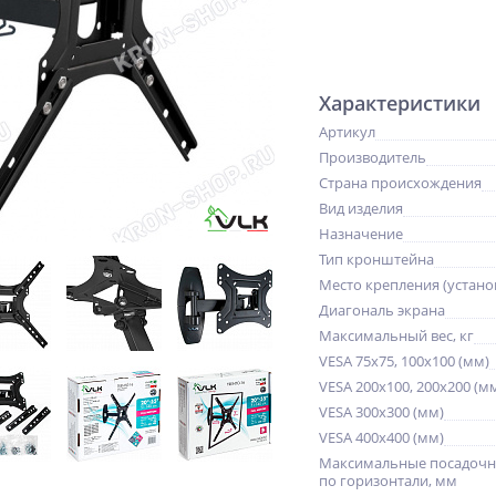
Характеристики
Артикул
Производитель
Страна происхождения
Вид изделия
Назначение
Тип кронштейна
Место крепления (устано
Диагональ экрана
Максимальный вес, кг
VESA 75x75, 100x100 (мм)
VESA 200x100, 200x200 (м
VESA 300x300 (мм)
VESA 400x400 (мм)
Максимальные посадочн
по горизонтали, мм