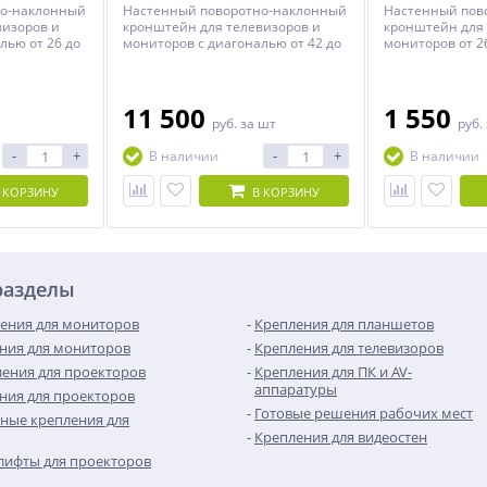
но-наклонный
Настенный поворотно-наклонный
Настенный пов
визоров и
кронштейн для телевизоров и
кронштейн для 
лью от 26 до
мониторов с диагональю от 42 до
мониторов от 2
120 дюймов.
11 500
1 550
руб.
за шт
руб.
-
+
-
+
В наличии
В наличии
 КОРЗИНУ
В КОРЗИНУ
разделы
ения для мониторов
Крепления для планшетов
ния для мониторов
Крепления для телевизоров
ения для проекторов
Крепления для ПК и AV-
аппаратуры
ния для проекторов
Готовые решения рабочих мест
ные крепления для
Крепления для видеостен
лифты для проекторов