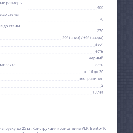
ые размеры
400
 до стены
70
е до стены
270
-20° (вниз) / +5° (вверх)
±90°
есть
чёрный
омплекте
есть
от 16 до 30
неограничен
2
18 лет
агрузку до 25 кг. Конструкция кронштейна VLK Trento-16