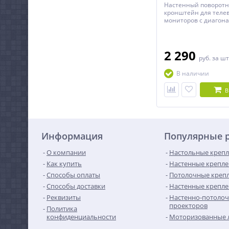
Настенный поворот
кронштейн для теле
мониторов с диагона
60 дюймов.
2 290
руб.
за шт
В наличии
В
Информация
Популярные 
О компании
Настольные крепл
Как купить
Настенные крепле
Способы оплаты
Потолочные крепл
Способы доставки
Настенные крепле
Реквизиты
Настенно-потолоч
проекторов
Политика
конфиденциальности
Моторизованные 