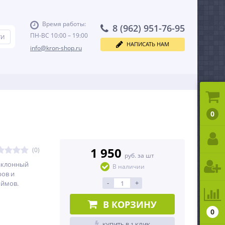
Время работы:
8 (962) 951-76-95
ПН-ВС 10:00 – 19:00
НАПИСАТЬ НАМ
info@kron-shop.ru
0
1 950
(0)
руб. за шт
аклонный
В наличии
ров и
-
+
юймов.
В КОРЗИНУ
0
КУПИТЬ В 1 КЛИК