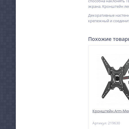
способна наклонять ТВ
экрана. Кронштейн ле
Декоративные настенн
крепежный и соединит
Похожие това
Кронштейн Arm-Med
Артикул: 219630