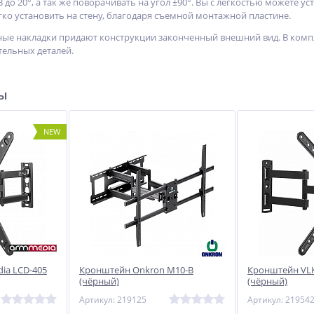
 до 20°, а так же поворачивать на угол ±90°. Вы с лёгкостью можете
гко установить на стену, благодаря съемной монтажной пластине.
ые накладки придают конструкции законченный внешний вид. В компл
ельных деталей.
ры
NEW
ia LCD-405
Кронштейн Onkron M10-B
Кронштейн VLK
(чёрный)
(чёрный)
Артикул: 219125
Артикул: 21954