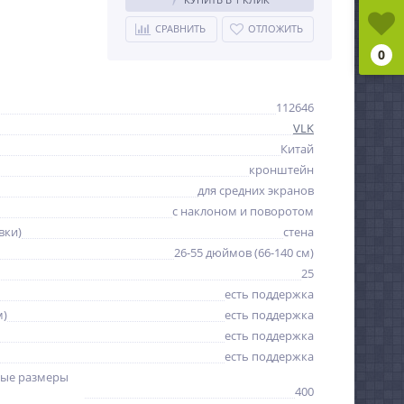
СРАВНИТЬ
ОТЛОЖИТЬ
0
112646
VLK
Китай
кронштейн
для средних экранов
с наклоном и поворотом
вки)
стена
26-55 дюймов (66-140 см)
25
есть поддержка
м)
есть поддержка
есть поддержка
есть поддержка
ые размеры
400