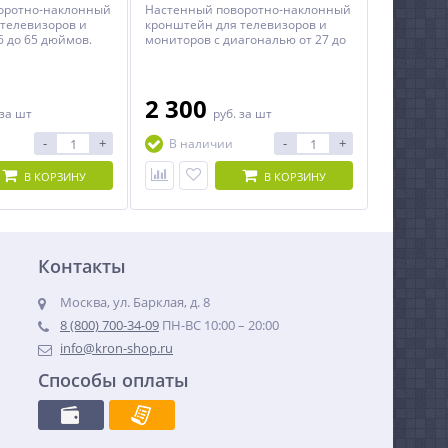
оротно-наклонный
Настенный поворотно-наклонный
телевизоров и
кронштейн для телевизоров и
6 до 65 дюймов.
мониторов с диагональю от 27 до
50 дюймов.
2 300
за шт
руб.
за шт
-
+
-
+
В наличии
В КОРЗИНУ
В КОРЗИНУ
Контакты
Москва, ул. Барклая, д. 8
8 (800) 700-34-09
ПН-ВС 10:00 – 20:00
info@kron-shop.ru
Способы оплаты