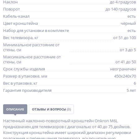
Наклон
до 4 градусов
Поворот
до 140 градусов
Кабель-канал
есть
Цвет кронштейна
чёрный
Набор для установки в комплекте
есть
Вес телевизора, кг
от 51 до 100
Минимальное расстояние от
стены, см
от 3 до 5
Максимальное расстояние от
стены, см
от 41 до 50
Срок службы изделия
неограничен
Размер в упаковке, мм
450x240x70
Вес в упаковке, кг
6
Гарантия производителя
5 лет
ОПИСАНИЕ
ОТЗЫВЫ И ВОПРОСЫ
(0)
Настенный наклонно-поворотный кронштейн Onkron M6L
предназначен для телевизоров с диагональю от 40 до 75 дюймов.
Конструкция кронштейна имеет широкий диапазон регулировки
положения и перемещения телевизора, исключительную