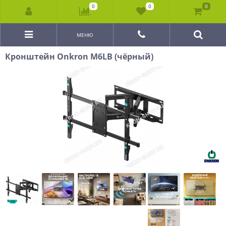
0
0
0
МЕНЮ
Кронштейн Onkron M6LB (чёрный)