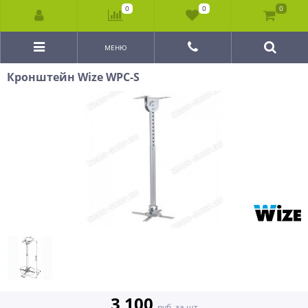
0
0
0
МЕНЮ
Кронштейн Wize WPC-S
3 100
руб. за шт