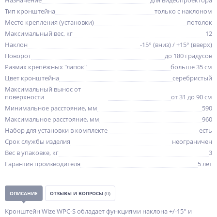
Назначение
для видеопроектора
Тип кронштейна
только с наклоном
Место крепления (установки)
потолок
Максимальный вес, кг
12
Наклон
-15° (вниз) / +15° (вверх)
Поворот
до 180 градусов
Размах крепёжных "лапок"
больше 35 см
Цвет кронштейна
серебристый
Максимальный вынос от
поверхности
от 31 до 90 см
Минимальное расстояние, мм
590
Максимальное расстояние, мм
960
Набор для установки в комплекте
есть
Срок службы изделия
неограничен
Вес в упаковке, кг
3
Гарантия производителя
5 лет
ОПИСАНИЕ
ОТЗЫВЫ И ВОПРОСЫ
(0)
Кронштейн Wize WPC-S обладает функциями наклона +/-15° и