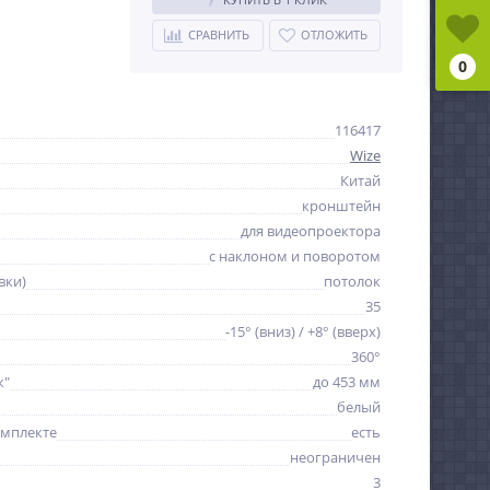
СРАВНИТЬ
ОТЛОЖИТЬ
0
116417
Wize
Китай
кронштейн
для видеопроектора
с наклоном и поворотом
вки)
потолок
35
-15° (вниз) / +8° (вверх)
360°
к"
до 453 мм
белый
омплекте
есть
неограничен
3