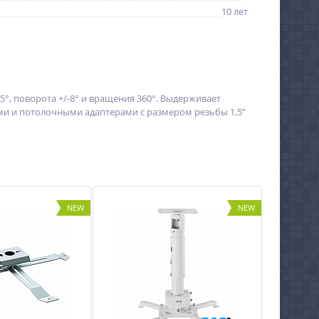
10 лет
°, поворота +/-8° и вращения 360°. Выдерживает
ями и потолочными адаптерами c размером резьбы 1,5”
NEW
NEW