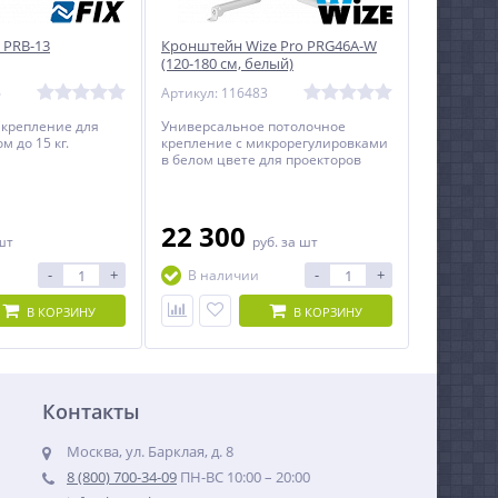
 PRB-13
Кронштейн Wize Pro PRG46A-W
(120-180 см, белый)
6
Артикул: 116483
 крепление для
Универсальное потолочное
м до 15 кг.
крепление с микрорегулировками
в белом цвете для проекторов
весом до 35 кг c регулируемым
расстоянием от потолка до
проектора.
22 300
шт
руб.
за шт
-
+
-
+
В наличии
В КОРЗИНУ
В КОРЗИНУ
Контакты
Москва, ул. Барклая, д. 8
8 (800) 700-34-09
ПН-ВС 10:00 – 20:00