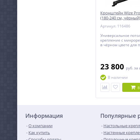
Кронштейн Wize Pro
(180-240 см, чёрный
Артикул: 116486
Универсальное пото
крепление с микрор
в чёрном цвете для 
весом до 35 кг c рег
расстоянием от пото
проектора.
23 800
руб.
за
В наличии
В
Информация
Популярные 
О компании
Настольные крепл
Как купить
Настенные крепле
Способы оплаты
Потолочные крепл