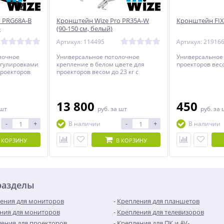
 PRG68A-B
Кронштейн Wize Pro PR35A-W
Кронштейн FIX
)
(90-150 см, белый)
Артикул: 114495
Артикул: 21916
лочное
Универсальное потолочное
Универсальное
егулировками
крепление в белом цвете для
проекторов весо
проекторов
проекторов весом до 23 кг c
улируемым
регулируемым расстоянием от
лка до
потолка до проектора.
13 800
450
 шт
руб.
за шт
руб.
за 
-
+
-
+
В наличии
В наличии
 КОРЗИНУ
В КОРЗИНУ
разделы
ения для мониторов
Крепления для планшетов
ния для мониторов
Крепления для телевизоров
ения для проекторов
Крепления для ПК и AV-