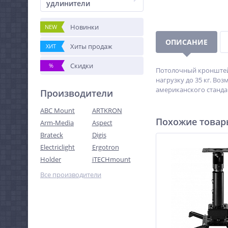
удлинители
Новинки
NEW
ОПИСАНИЕ
Хиты продаж
ХИТ
Скидки
%
Потолочный кронштейн
нагрузку до 35 кг. В
американского стандар
Производители
ABC Mount
ARTKRON
Похожие това
Arm-Media
Aspect
Brateck
Digis
Electriclight
Ergotron
Holder
iTECHmount
Все производители