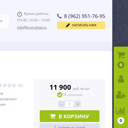
Время работы:
8 (962) 951-76-95
ПН-ВС 10:00 – 19:00
НАПИСАТЬ НАМ
info@kron-shop.ru
0
11 900
(0)
руб. за шт
ля
В наличии
ировками
-
+
ния
В КОРЗИНУ
0
КУПИТЬ В 1 КЛИК