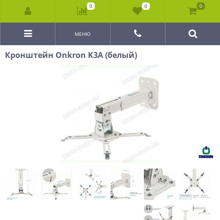
0
0
0
МЕНЮ
Кронштейн Onkron K3A (белый)